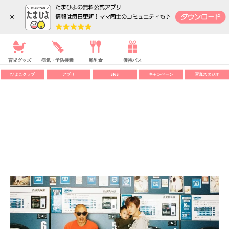
内祝い
SHOP
メニュー
×
TOP
妊娠・出産
赤ちゃん・育児
妊活
育児グッズ
病気・予防接種
離乳食
優待パス
ひよこクラブ
アプリ
SNS
キャンペーン
写真スタジオ