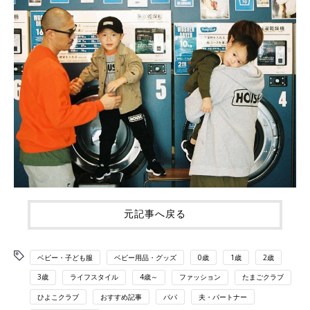
元記事へ戻る
ベビー・子ども服
ベビー用品・グッズ
0歳
1歳
2歳
3歳
ライフスタイル
4歳～
ファッション
たまごクラブ
ひよこクラブ
おすすめ記事
パパ
夫・パートナー