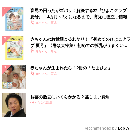
育児の困ったがズバリ！解決する本『ひよこクラブ
夏号』 4カ月～2才になるまで、育児に役立つ情報が
いっぱい！
赤ちゃん・育児
赤ちゃんのお世話まるわかり！『初めてのひよこクラ
ブ 夏号』〈巻頭大特集〉初めての授乳がうまくい
く！ おっぱい・ミルクの基本と夏のトラブル 解決テ
赤ちゃん・育児
ク
赤ちゃんが生まれたら！2冊の「たまひよ」
赤ちゃん・育児
お墓の撤去にいくらかかる？墓じまい費用
PR(くらしの話題)
Recommended by