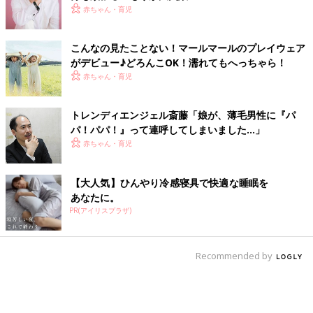
赤ちゃん・育児
こんなの見たことない！マールマールのプレイウェア
がデビュー♪どろんこOK！濡れてもへっちゃら！
赤ちゃん・育児
トレンディエンジェル斎藤「娘が、薄毛男性に『パ
パ！パパ！』って連呼してしまいました…」
赤ちゃん・育児
【大人気】ひんやり冷感寝具で快適な睡眠を
あなたに。
PR(アイリスプラザ)
Recommended by