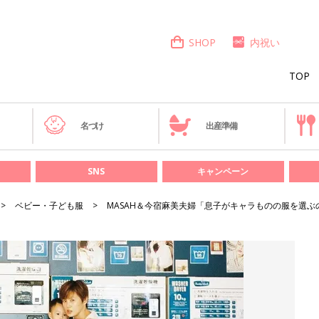
SHOP
内祝い
TOP
き
名づけ
出産準備
SNS
キャンペーン
ベビー・子ども服
MASAH＆今宿麻美夫婦「息子がキャラものの服を選