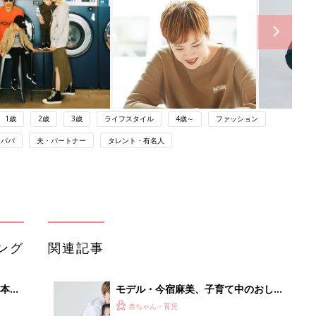
1歳
2歳
3歳
ライフスタイル
4歳～
ファッション
パパ
夫・パートナー
タレント・有名人
ング
関連記事
本
モデル・今宿麻美、子育て中のおしゃ
2才
れは「動きやすさとシルエット」
赤ちゃん・育児