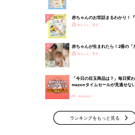
になるまで、育児に役立つ情報が
ぱい！
赤ちゃんのお世話まるわかり！『
てのひよこクラブ 夏号』〈巻頭
赤ちゃん・育児
集〉初めての授乳がうまくいく！
っぱい・ミルクの基本と夏のトラ
解決テク
赤ちゃんが生まれたら！2冊の「
ひよ」
赤ちゃん・育児
「今日の目玉商品は？」毎日変わ
mazonタイムセールが見逃せな
PR（Amazon）
ランキングをもっと見る