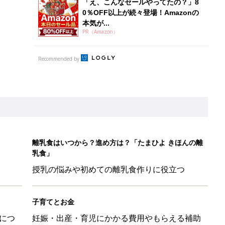
「え、こんなセールやってたの？」8
0％OFF以上が続々登場！Amazonの
本気が...
PR（Amazon）
Recommended by
離乳食はいつから？進め方は？「たまひよ きほんの離
乳食」
授乳の悩みや初めての離乳食作りに役立つ
子育てとお金
につ
妊娠・出産・育児にかかる費用やもらえる補助