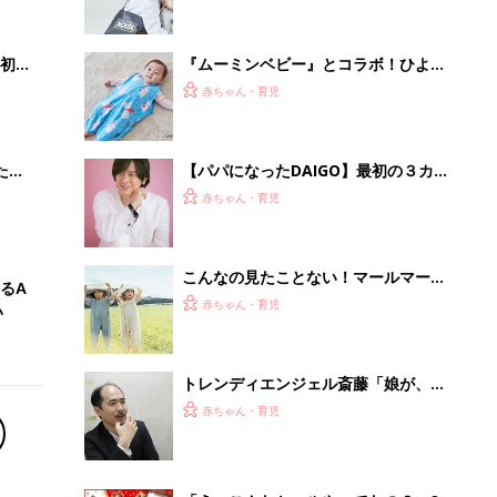
いっ
初め
『ムーミンベビー』とコラボ！ひよこ
大特
クラブ11月号を買えば「あったかフリ
赤ちゃん・育児
 お
ーススリーパー」が必ずついてくる！
ブル
たま
【パパになったDAIGO】最初の３カ月
は睡眠不足。自分も頑張るつもりが大
赤ちゃん・育児
失敗⁉︎
こんなの見たことない！マールマール
るA
のプレイウェアがデビュー♪どろんこ
赤ちゃん・育児
い
OK！濡れてもへっちゃら！
トレンディエンジェル斎藤「娘が、薄
毛男性に『パパ！パパ！』って連呼し
赤ちゃん・育児
てしまいました…」