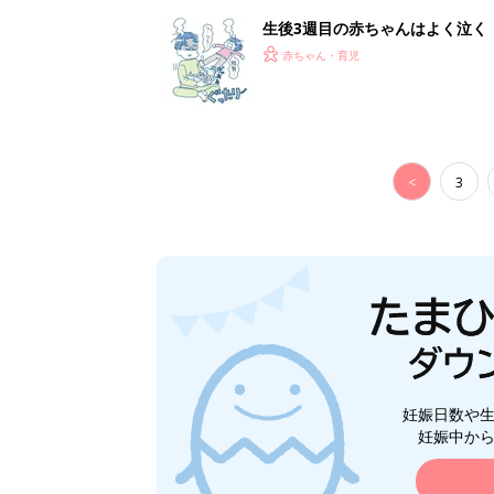
生後3週目の赤ちゃんはよく泣く
って本当？【専門家】
赤ちゃん・育児
<
3
妊娠日数や
妊娠中か