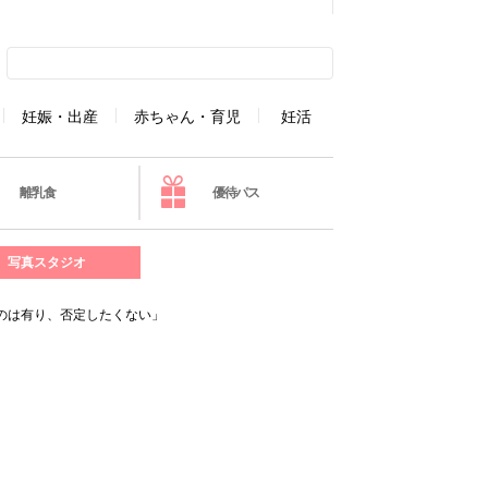
妊娠・出産
赤ちゃん・育児
妊活
離乳食
優待パス
写真スタジオ
ぶのは有り、否定したくない」