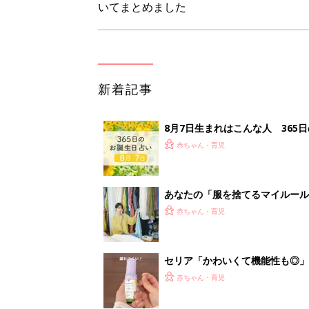
いてまとめました
新着記事
8月7日生まれはこんな人 365
赤ちゃん・育児
あなたの「服を捨てるマイルー
スタイリストが喝！
赤ちゃん・育児
セリア「かわいくて機能性も◎」
赤ちゃん・育児