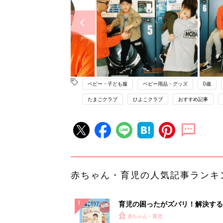
ベビー・子ども服
ベビー用品・グッズ
0歳
たまごクラブ
ひよこクラブ
おすすめ記事
赤ちゃん・育児の人気記事ランキ
育児の困ったがズバリ！解決する
『ひよこクラブ 秋号』 4カ月～
赤ちゃん・育児