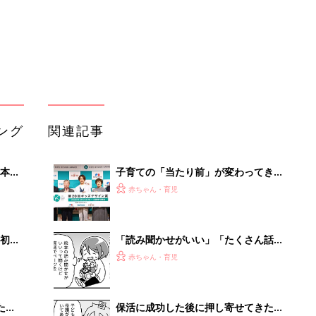
初め
「読み聞かせがいい」「たくさん話し
大特
かけて」というけど……子どもの発語
赤ちゃん・育児
 お
を促すコツってある？『ふうふう子育
ブル
て ＃64』
たま
保活に成功した後に押し寄せてきた
「大事な子どもを預けていいの？」と
赤ちゃん・育児
いう不安『ふうふう子育て ＃60』
やさしくしてもらったら、要望を受け
』
入れるべき？ 子どもの安全を最優先
赤ちゃん・育児
に考えてみたら『ふうふう子育て ＃
59』
作家・川上未映子「親だから偉いはな
い」私たちが産むこと・働くこと・生
赤ちゃん・育児
きること
事例から学ぶ『特権アクセス管理』