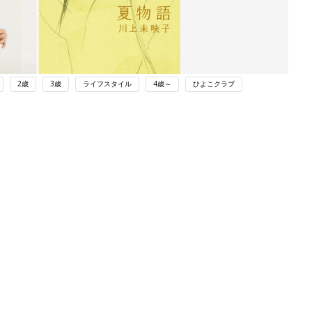
2歳
3歳
ライフスタイル
4歳～
ひよこクラブ
ング
関連記事
本
子育ての「当たり前」が変わってき
2才
た⁉ 20周年を迎えるキッズデザイン
赤ちゃん・育児
いっ
賞に見る子どもの変化