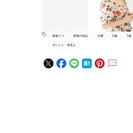
産後うつ
産後の悩み
仕事
0歳
1歳
タレント・有名人
赤ちゃん・育児の人気記事ランキ
育児の困ったがズバリ！解決する
『ひよこクラブ 夏号』 4カ月～
赤ちゃん・育児
になるまで、育児に役立つ情報が
ぱい！