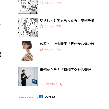
PR（KeeperSecurity）
Recommended by
離乳食はいつから？進め方は？「たまひよ きほんの離
乳食」
授乳の悩みや初めての離乳食作りに役立つ
子育てとお金
につ
妊娠・出産・育児にかかる費用やもらえる補助
金・助成金を解説