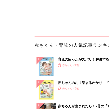
赤ちゃんのお世話まるわかり！『
てのひよこクラブ 夏号』〈巻頭
赤ちゃん・育児
集〉初めての授乳がうまくいく！
っぱい・ミルクの基本と夏のトラ
解決テク
赤ちゃんが生まれたら！2冊の「
ひよ」
赤ちゃん・育児
事例から学ぶ『特権アクセス管理
PR（KeeperSecurity）
ランキングをもっと見る