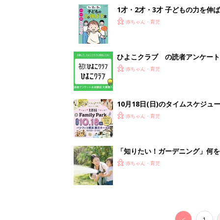
赤ちゃん・育児
<
1
妊娠日数や
妊娠中か