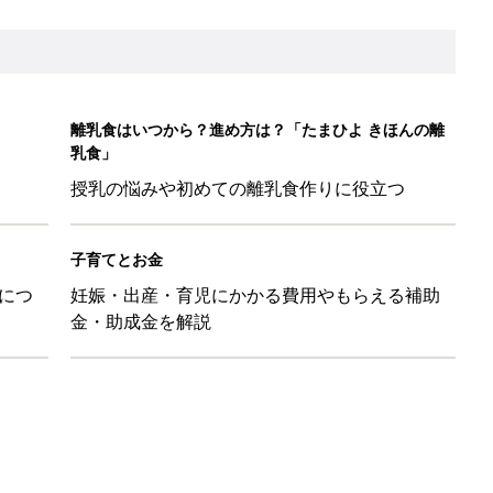
ばす本
&体験談大募集！！
ール【たまひよ ファミリーパーク2026】
を育てる？土はどうする？