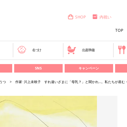
SHOP
内祝い
TOP
き
名づけ
出産準備
SNS
キャンペーン
うつ
作家･川上未映子 すれ違いざまに「母乳？」と聞かれ…。私たちが産む