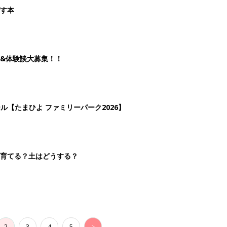
2
3
4
5
>
生後日数に合った情報を毎日お届け
ら産後まで長く使える無料アプリ
ダウンロード