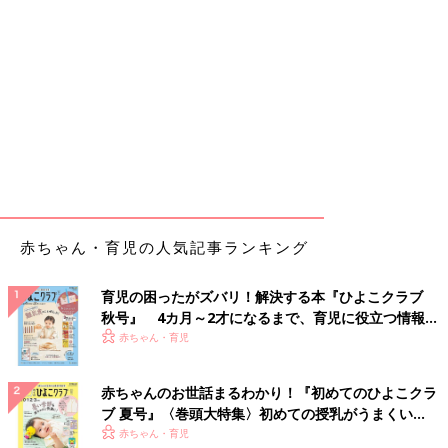
赤ちゃん・育児の人気記事ランキング
育児の困ったがズバリ！解決する本『ひよこクラブ
秋号』 4カ月～2才になるまで、育児に役立つ情報が
いっぱい！
赤ちゃん・育児
赤ちゃんのお世話まるわかり！『初めてのひよこクラ
ブ 夏号』〈巻頭大特集〉初めての授乳がうまくい
く！ おっぱい・ミルクの基本と夏のトラブル 解決テ
赤ちゃん・育児