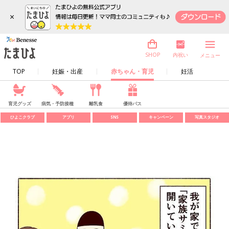
×
内祝い
SHOP
メニュー
TOP
妊娠・出産
赤ちゃん・育児
妊活
育児グッズ
病気・予防接種
離乳食
優待パス
ひよこクラブ
アプリ
SNS
キャンペーン
写真スタジオ