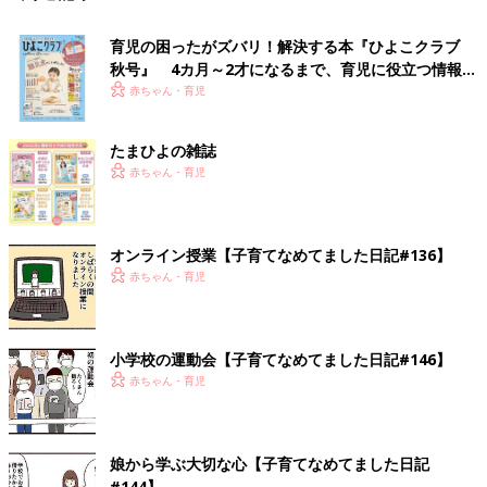
育児の困ったがズバリ！解決する本『ひよこクラブ
秋号』 4カ月～2才になるまで、育児に役立つ情報が
いっぱい！
赤ちゃん・育児
たまひよの雑誌
赤ちゃん・育児
オンライン授業【子育てなめてました日記#136】
赤ちゃん・育児
小学校の運動会【子育てなめてました日記#146】
赤ちゃん・育児
娘から学ぶ大切な心【子育てなめてました日記
#144】