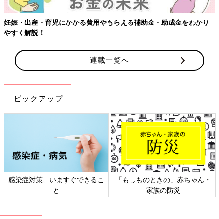
り
連載一覧へ
ピックアップ
ん・
日本外来小児科学会リーフレッ
六星占術 細木かおりさんの
ト検討会
相談