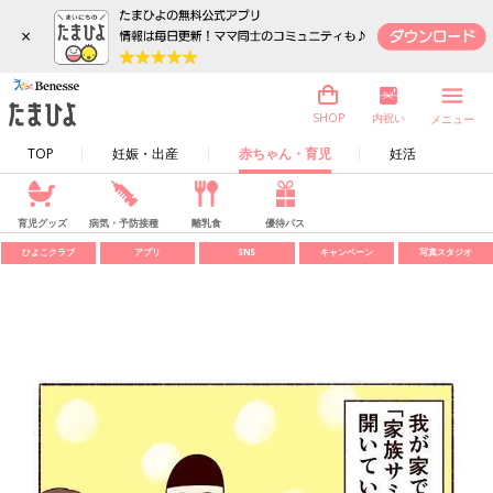
×
内祝い
SHOP
メニュー
TOP
妊娠・出産
赤ちゃん・育児
妊活
育児グッズ
病気・予防接種
離乳食
優待パス
ひよこクラブ
アプリ
SNS
キャンペーン
写真スタジオ