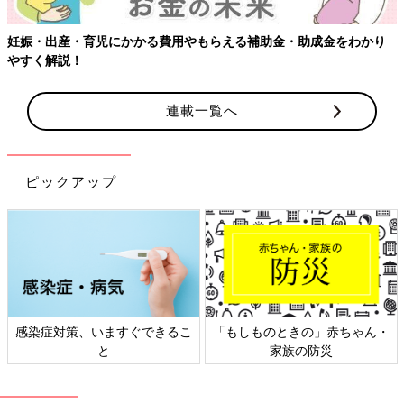
連載一覧へ
ピックアップ
赤ちゃん・
日本外来小児科学会リーフレッ
六星占術 細木かおりさ
ト検討会
相談