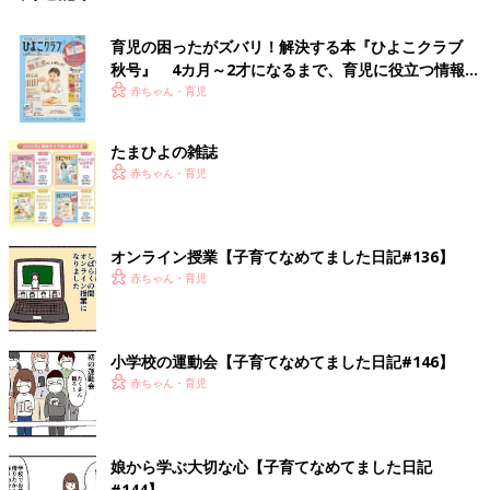
育児の困ったがズバリ！解決する本『ひよこクラブ
秋号』 4カ月～2才になるまで、育児に役立つ情報が
いっぱい！
赤ちゃん・育児
たまひよの雑誌
赤ちゃん・育児
オンライン授業【子育てなめてました日記#136】
赤ちゃん・育児
小学校の運動会【子育てなめてました日記#146】
赤ちゃん・育児
娘から学ぶ大切な心【子育てなめてました日記
#144】