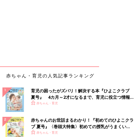
赤ちゃん・育児の人気記事ランキング
育児の困ったがズバリ！解決する本『ひよこクラブ
夏号』 4カ月～2才になるまで、育児に役立つ情報が
いっぱい！
赤ちゃん・育児
赤ちゃんのお世話まるわかり！『初めてのひよこクラ
ブ 夏号』〈巻頭大特集〉初めての授乳がうまくい
く！ おっぱい・ミルクの基本と夏のトラブル 解決テ
赤ちゃん・育児