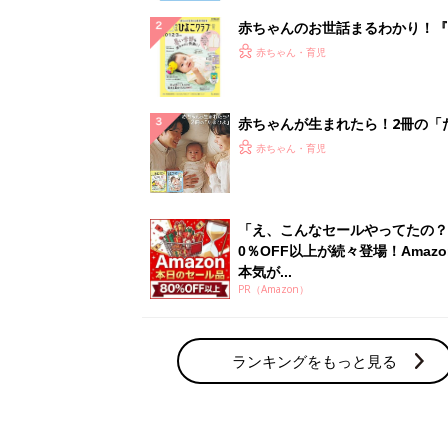
赤ちゃんのお世話まるわかり！『
てのひよこクラブ 夏号』〈巻頭
赤ちゃん・育児
集〉初めての授乳がうまくいく！
っぱい・ミルクの基本と夏のトラ
解決テク
赤ちゃんが生まれたら！2冊の「
ひよ」
赤ちゃん・育児
「え、こんなセールやってたの？
0％OFF以上が続々登場！Amazo
本気が...
PR（Amazon）
ランキングをもっと見る