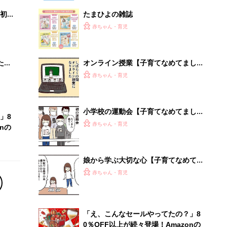
初め
たまひよの雑誌
大特
赤ちゃん・育児
 お
ブル
たま
オンライン授業【子育てなめてました
日記#136】
赤ちゃん・育児
小学校の運動会【子育てなめてました
」8
日記#146】
赤ちゃん・育児
nの
娘から学ぶ大切な心【子育てなめてま
した日記#144】
赤ちゃん・育児
「え、こんなセールやってたの？」8
0％OFF以上が続々登場！Amazonの