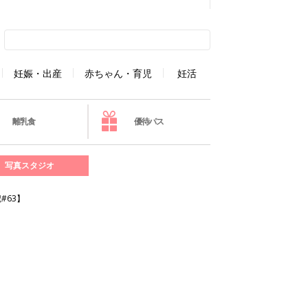
妊娠・出産
赤ちゃん・育児
妊活
離乳食
優待パス
写真スタジオ
#63】