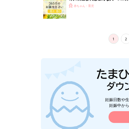
赤ちゃん・育児
1
2
妊娠日数や
妊娠中か