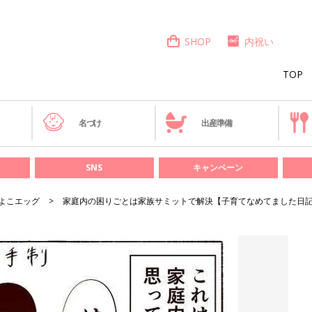
SHOP
内祝い
TOP
き
名づけ
出産準備
SNS
キャンペーン
よこエッグ
家庭内の困りごとは家族サミットで解決【子育てなめてました日記