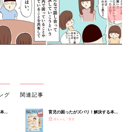
ング
関連記事
本
育児の困ったがズバリ！解決する本
2才
『ひよこクラブ 秋号』 4カ月～2才
赤ちゃん・育児
いっ
になるまで、育児に役立つ情報がいっ
ぱい！