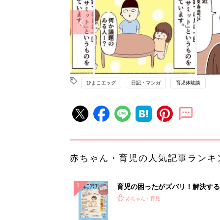
ひよこエッグ
日記・マンガ
育児体験談
赤ちゃん・育児の人気記事ランキ
育児の困ったがズバリ！解決する
『ひよこクラブ 秋号』 4カ月～
赤ちゃん・育児
になるまで、育児に役立つ情報が
ぱい！