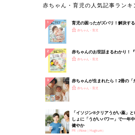
赤ちゃん・育児の人気記事ランキ
育児の困ったがズバリ！解決する
『ひよこクラブ 夏号』 4カ月～
赤ちゃん・育児
になるまで、育児に役立つ情報が
ぱい！
赤ちゃんのお世話まるわかり！『
てのひよこクラブ 夏号』〈巻頭
赤ちゃん・育児
集〉初めての授乳がうまくいく！
っぱい・ミルクの基本と夏のトラ
解決テク
赤ちゃんが生まれたら！2冊の「
ひよ」
赤ちゃん・育児
「イソジン®クリアうがい薬」と
しょに「うがいパワー」で一年中
健やか
PR（iNova｜Hugkum）