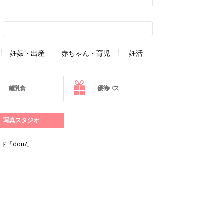
妊娠・出産
赤ちゃん・育児
妊活
離乳食
優待パス
写真スタジオ
「dou?」