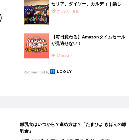
セリア、ダイソー、カルディ｜楽しく
遊びながら知育も⁉現役保育士もおす
赤ちゃん・育児
すめのハロウィンおもちゃ5選
【毎日変わる】Amazonタイムセール
が見逃せない！
PR（Amazon）
Recommended by
離乳食はいつから？進め方は？「たまひよ きほんの離
乳食」