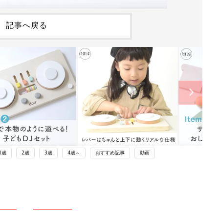
記事へ戻る
1歳
2歳
3歳
4歳～
おすすめ記事
動画