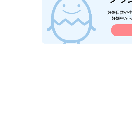
妊娠日数や
妊娠中か