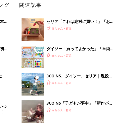
ング
関連記事
本
セリア「これは絶対に買い！」「お出
2才
かけ中の時間稼ぎにも◎」大人気のお
赤ちゃん・育児
いっ
もちゃ5選
初め
ダイソー「買ってよかった」「単純ル
大特
ールでおもしろい」寒い日に家族で楽
赤ちゃん・育児
 お
しみたい！コスパ最高おもちゃ4選
ブル
たま
3COINS、ダイソー、セリア｜現役保
育士もおすすめ！外遊びがもっと楽し
赤ちゃん・育児
くなるおもちゃ5選
3COINS「子どもが夢中」「新作が早
いっ
くも品薄!?」話題のおもちゃ5選
赤ちゃん・育児
！