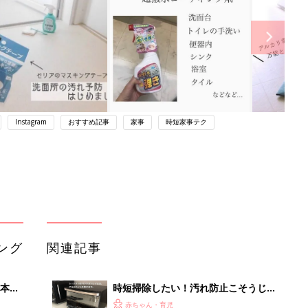
Instagram
おすすめ記事
家事
時短家事テク
ング
関連記事
本
時短掃除したい！汚れ防止こそうじお
2才
すすめワザ5選
赤ちゃん・育児