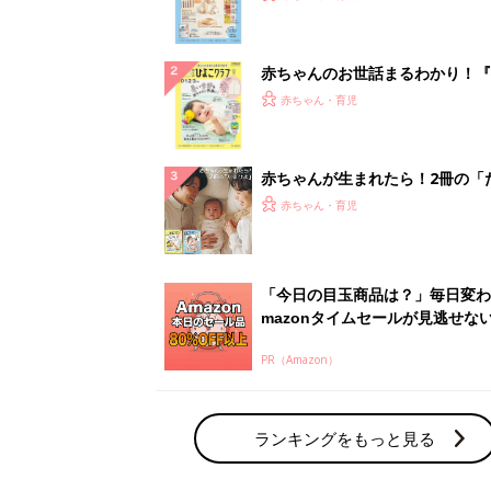
になるまで、育児に役立つ情報が
ぱい！
赤ちゃんのお世話まるわかり！『
てのひよこクラブ 夏号』〈巻頭
赤ちゃん・育児
集〉初めての授乳がうまくいく！
っぱい・ミルクの基本と夏のトラ
解決テク
赤ちゃんが生まれたら！2冊の「
ひよ」
赤ちゃん・育児
「今日の目玉商品は？」毎日変わ
mazonタイムセールが見逃せな
PR（Amazon）
ランキングをもっと見る