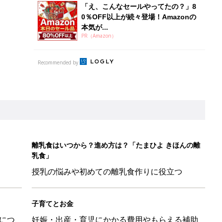
「え、こんなセールやってたの？」8
0％OFF以上が続々登場！Amazonの
本気が...
PR（Amazon）
Recommended by
離乳食はいつから？進め方は？「たまひよ きほんの離
乳食」
授乳の悩みや初めての離乳食作りに役立つ
子育てとお金
につ
妊娠・出産・育児にかかる費用やもらえる補助