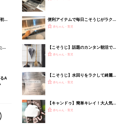
いっ
初め
便利アイテムで毎日こそうじがラクラ
大特
ク！おすすめ5選
赤ちゃん・育児
 お
ブル
たま
【こそうじ】話題のカンタン朝活でス
ッキリ気持ちいい暮らし
赤ちゃん・育児
【こそうじ】水回りをラクして綺麗
るA
に！超使えるアイテム3選
赤ちゃん・育児
い
【キャンドゥ】簡単キレイ！大人気の
こそうじグッズ4選
赤ちゃん・育児