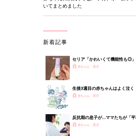
いてまとめました
新着記事
セリア「かわいくて機能性も◎」
赤ちゃん・育児
生後3週目の赤ちゃんはよく泣く
って本当？【専門家】
赤ちゃん・育児
反抗期の息子が...ママたちが「
赤ちゃん・育児