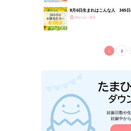
8月6日生まれはこんな人 365
赤ちゃん・育児
<
3
妊娠日数や
妊娠中か