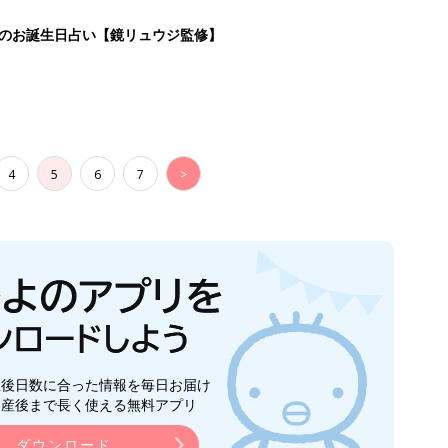
日のお誕生日占い【鏡リュウジ監修】
4
5
6
7
>
生後日数に合った情報を毎日お届け
ら産後まで長く使える無料アプリ
ダウンロード