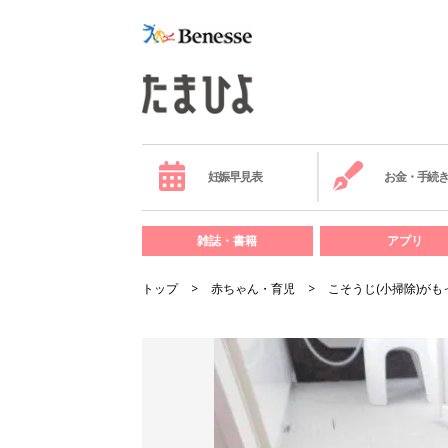
妊娠早見表
お金・手続
雑誌・書籍
アプリ
トップ
赤ちゃん・育児
こそうじ(小掃除)が