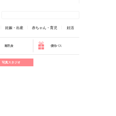
妊娠・出産
赤ちゃん・育児
妊活
離乳食
優待パス
写真スタジオ