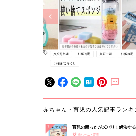
妊娠超初期
妊娠初期
妊娠中期
妊娠後期
小掃除/こそうじ
赤ちゃん・育児の人気記事ランキ
育児の困ったがズバリ！解決する
『ひよこクラブ 秋号』 4カ月～
赤ちゃん・育児