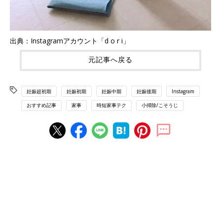
出典：Instagramアカウント「d o r i」
元記事へ戻る
妊娠超初期
妊娠初期
妊娠中期
妊娠後期
Instagram
おすすめ記事
家事
時短家事テク
小掃除/こそうじ