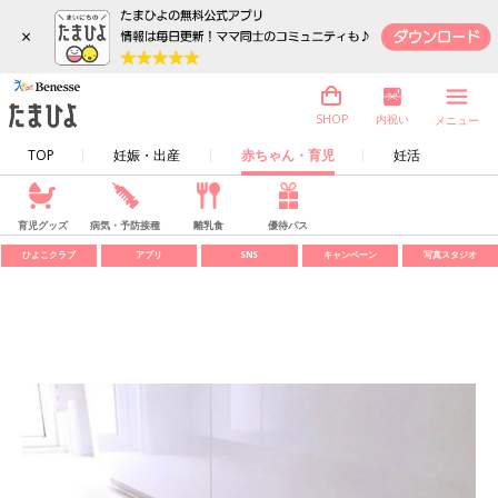
×
内祝い
SHOP
メニュー
TOP
妊娠・出産
赤ちゃん・育児
妊活
育児グッズ
病気・予防接種
離乳食
優待パス
ひよこクラブ
アプリ
SNS
キャンペーン
写真スタジオ