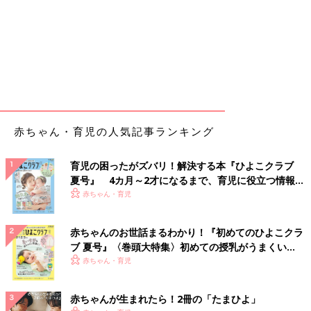
赤ちゃん・育児の人気記事ランキング
育児の困ったがズバリ！解決する本『ひよこクラブ
夏号』 4カ月～2才になるまで、育児に役立つ情報が
いっぱい！
赤ちゃん・育児
赤ちゃんのお世話まるわかり！『初めてのひよこクラ
ブ 夏号』〈巻頭大特集〉初めての授乳がうまくい
く！ おっぱい・ミルクの基本と夏のトラブル 解決テ
赤ちゃん・育児
ク
赤ちゃんが生まれたら！2冊の「たまひよ」