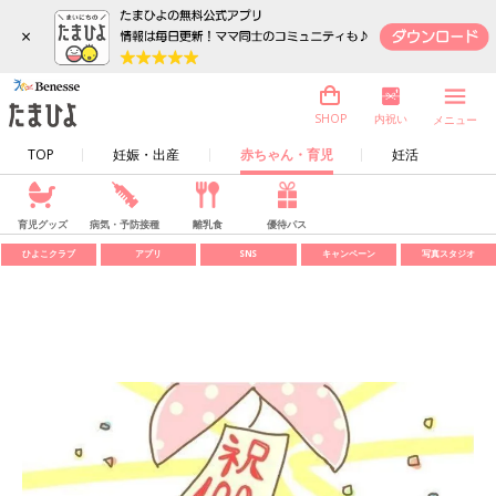
×
内祝い
SHOP
メニュー
TOP
妊娠・出産
赤ちゃん・育児
妊活
育児グッズ
病気・予防接種
離乳食
優待パス
ひよこクラブ
アプリ
SNS
キャンペーン
写真スタジオ