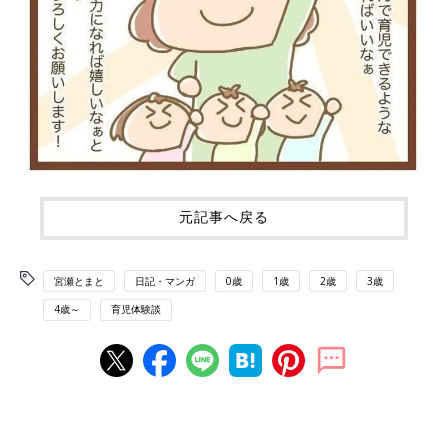
元記事へ戻る
宮瀬とまと
日記・マンガ
0歳
1歳
2歳
3歳
4歳～
育児体験談