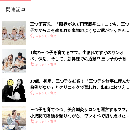
関連記事
三つ子育児。「限界が来て円形脱毛に」…でも、三つ
子だからこそ生まれた宝物のようなご縁がたくさん！
【体験談】
赤ちゃん・育児
1歳の三つ子を育てるママ。生まれてすぐのワンオ
ペ、保活、そして、新幹線での通勤⁈ 三つ子の子育て
のリアル【多胎育児体験談】
赤ちゃん・育児
39歳、初産、三つ子を妊娠！「三つ子を無事に産んだ
前例がない」とクリニックで言われ、出血におびえる
日々…【桑子英里アナ・インタビュー】
赤ちゃん・育児
三つ子を育てつつ、美容鍼灸サロンを運営するママ。
小児訪問看護を頼りながら、ワンオペで切り抜けた赤
ちゃん育児！【多胎インタビュー・後編】
赤ちゃん・育児