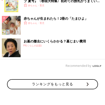
ブ 夏号』〈巻頭大特集〉初めての授乳がうまくい
く！ おっぱい・ミルクの基本と夏のトラブル 解決テ
赤ちゃん・育児
ク
赤ちゃんが生まれたら！2冊の「たまひよ」
赤ちゃん・育児
お墓の撤去にいくらかかる？墓じまい費用
PR(くらしの話題)
Recommended by
ランキングをもっと見る