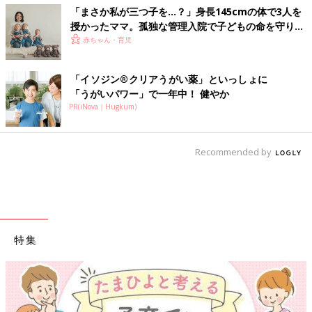
「まさか私が三つ子を…？」身長145cmの体で3人を
授かったママ。孤独な管理入院で子どもの命を守り抜
いた！【多胎インタビュー・前編】
赤ちゃん・育児
「イソジン®クリアうがい薬」といっしょに
「うがいパワー」で一年中！ 健やか
PR(iNova｜Hugkum)
Recommended by
特集
【ワクチン接種できるものも】妊婦の