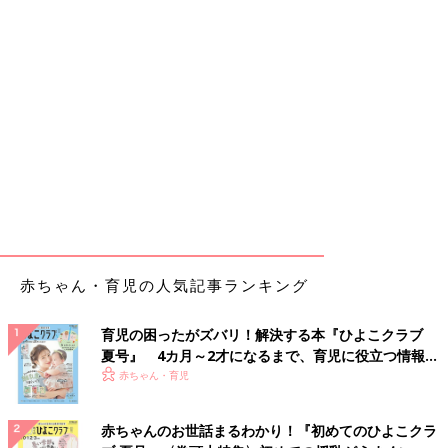
赤ちゃん・育児の人気記事ランキング
育児の困ったがズバリ！解決する本『ひよこクラブ
夏号』 4カ月～2才になるまで、育児に役立つ情報が
いっぱい！
赤ちゃん・育児
赤ちゃんのお世話まるわかり！『初めてのひよこクラ