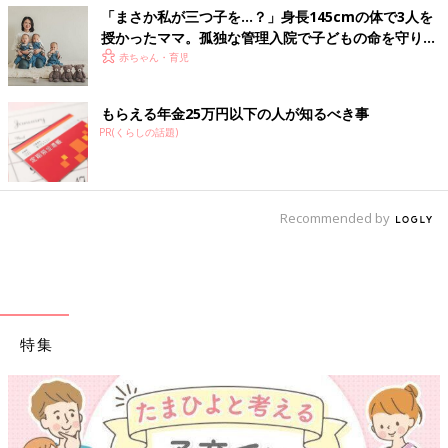
「まさか私が三つ子を…？」身長145cmの体で3人を
授かったママ。孤独な管理入院で子どもの命を守り抜
いた！【多胎インタビュー・前編】
赤ちゃん・育児
もらえる年金25万円以下の人が知るべき事
PR(くらしの話題)
Recommended by
特集
【ワクチン接種できるも