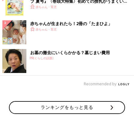
ブ 夏号』〈巻頭大特集〉初めての授乳がうまくい
く！ おっぱい・ミルクの基本と夏のトラブル 解決テ
赤ちゃん・育児
ク
赤ちゃんが生まれたら！2冊の「たまひよ」
赤ちゃん・育児
お墓の撤去にいくらかかる？墓じまい費用
PR(くらしの話題)
Recommended by
ランキングをもっと見る