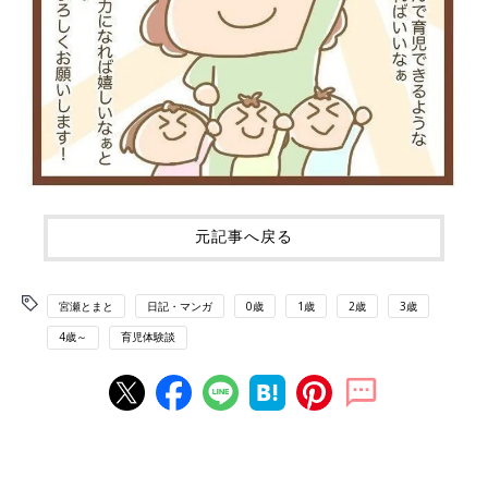
元記事へ戻る
宮瀬とまと
日記・マンガ
0歳
1歳
2歳
3歳
4歳～
育児体験談