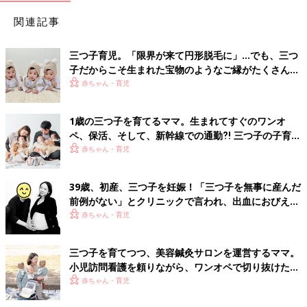
関連記事
三つ子育児。「限界が来て円形脱毛に」…でも、三つ
子だからこそ生まれた宝物のようなご縁がたくさん！
【体験談】
赤ちゃん・育児
1歳の三つ子を育てるママ。生まれてすぐのワンオ
ペ、保活、そして、新幹線での通勤⁈ 三つ子の子育て
のリアル【多胎育児体験談】
赤ちゃん・育児
39歳、初産、三つ子を妊娠！「三つ子を無事に産んだ
前例がない」とクリニックで言われ、出血におびえる
日々…【桑子英里アナ・インタビュー】
赤ちゃん・育児
三つ子を育てつつ、美容鍼灸サロンを運営するママ。
小児訪問看護を頼りながら、ワンオペで切り抜けた赤
ちゃん育児！【多胎インタビュー・後編】
赤ちゃん・育児