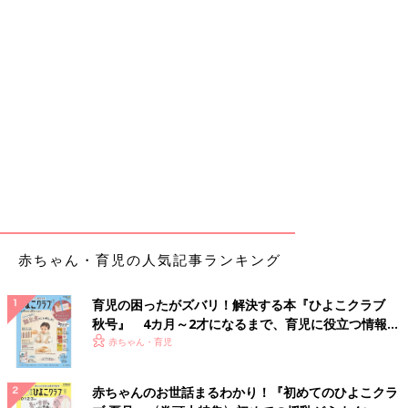
赤ちゃん・育児の人気記事ランキング
育児の困ったがズバリ！解決する本『ひよこクラブ
秋号』 4カ月～2才になるまで、育児に役立つ情報が
いっぱい！
赤ちゃん・育児
赤ちゃんのお世話まるわかり！『初めてのひよこクラ