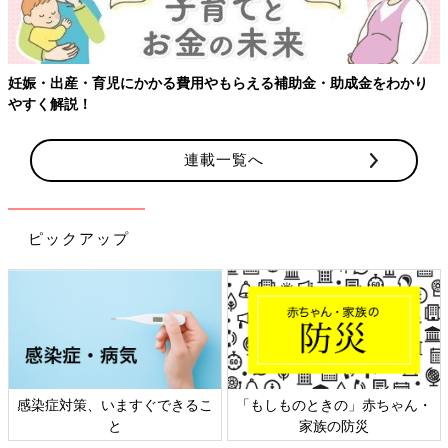
る費用やもらえる補助金・助成金をわかり
連載一覧へ
ピックアップ
すぐできるこ
「もしものときの」赤ちゃん・
日本外来小児科学会
家族の防災
ト検討会