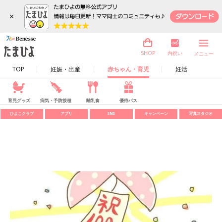
×
内祝い
SHOP
メニュー
TOP
妊娠・出産
赤ちゃん・育児
妊活
育児グッズ
病気・予防接種
離乳食
優待パス
ひよこクラブ
アプリ
SNS
キャンペーン
写真スタジオ