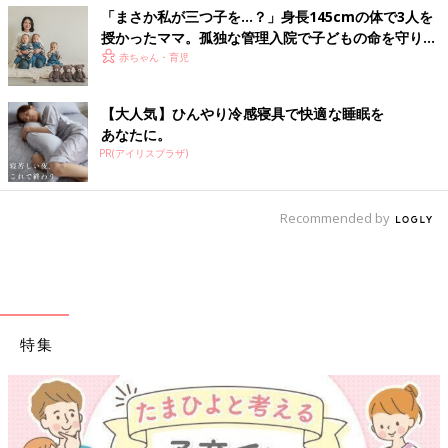
「まさか私が三つ子を…？」身長145cmの体で3人を
授かったママ。孤独な管理入院で子どもの命を守り抜
いた！【多胎インタビュー・前編】
赤ちゃん・育児
【大人気】ひんやり冷感寝具で快適な睡眠を
あなたに。
PR(アイリスプラザ)
Recommended by
特集