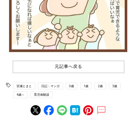
元記事へ戻る
宮瀬とまと
日記・マンガ
0歳
1歳
2歳
3歳
4歳～
育児体験談