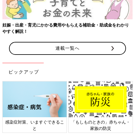
わかり
【ワクチン接種できるものも】妊婦の感染症対策、知ってお
連載一覧へ
ピックアップ
赤ちゃん・
日本外来小児科学会リーフレッ
六星占術 細木かおりさ
ト検討会
相談