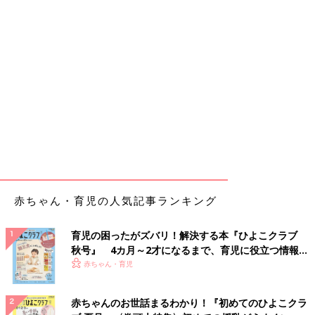
赤ちゃん・育児の人気記事ランキング
育児の困ったがズバリ！解決する本『ひよこクラブ
秋号』 4カ月～2才になるまで、育児に役立つ情報が
いっぱい！
赤ちゃん・育児
赤ちゃんのお世話まるわかり！『初めてのひよこクラ