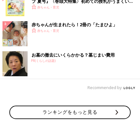
ブ 夏号』〈巻頭大特集〉初めての授乳がうまくい
く！ おっぱい・ミルクの基本と夏のトラブル 解決テ
赤ちゃん・育児
ク
赤ちゃんが生まれたら！2冊の「たまひよ」
赤ちゃん・育児
お墓の撤去にいくらかかる？墓じまい費用
PR(くらしの話題)
Recommended by
ランキングをもっと見る