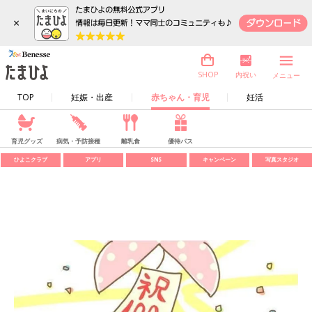
×
内祝い
SHOP
メニュー
TOP
妊娠・出産
赤ちゃん・育児
妊活
育児グッズ
病気・予防接種
離乳食
優待パス
ひよこクラブ
アプリ
SNS
キャンペーン
写真スタジオ