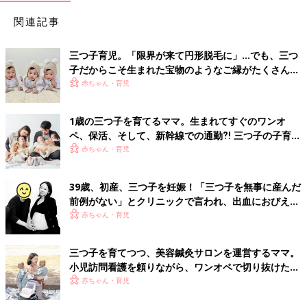
関連記事
三つ子育児。「限界が来て円形脱毛に」…でも、三つ
子だからこそ生まれた宝物のようなご縁がたくさん！
【体験談】
赤ちゃん・育児
1歳の三つ子を育てるママ。生まれてすぐのワンオ
ペ、保活、そして、新幹線での通勤⁈ 三つ子の子育て
のリアル【多胎育児体験談】
赤ちゃん・育児
39歳、初産、三つ子を妊娠！「三つ子を無事に産んだ
前例がない」とクリニックで言われ、出血におびえる
日々…【桑子英里アナ・インタビュー】
赤ちゃん・育児
三つ子を育てつつ、美容鍼灸サロンを運営するママ。
小児訪問看護を頼りながら、ワンオペで切り抜けた赤
ちゃん育児！【多胎インタビュー・後編】
赤ちゃん・育児