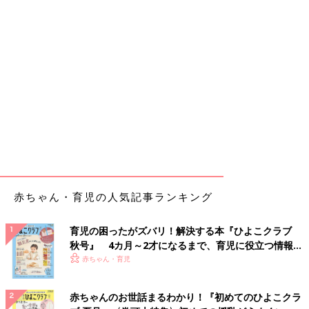
赤ちゃん・育児の人気記事ランキング
育児の困ったがズバリ！解決する本『ひよこクラブ
秋号』 4カ月～2才になるまで、育児に役立つ情報が
いっぱい！
赤ちゃん・育児
赤ちゃんのお世話まるわかり！『初めてのひよこクラ