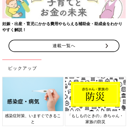
【ワクチン接種できるものも】妊婦の感染症対策、知っておいて！
連載一覧へ
ピックアップ
日本外来小児科学会リーフレッ
六星占術 細木かおりさんの人生
ト検討会
相談