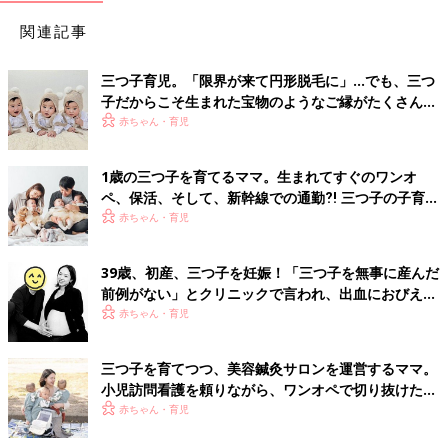
関連記事
三つ子育児。「限界が来て円形脱毛に」…でも、三つ
子だからこそ生まれた宝物のようなご縁がたくさん！
【体験談】
赤ちゃん・育児
1歳の三つ子を育てるママ。生まれてすぐのワンオ
ペ、保活、そして、新幹線での通勤⁈ 三つ子の子育て
のリアル【多胎育児体験談】
赤ちゃん・育児
39歳、初産、三つ子を妊娠！「三つ子を無事に産んだ
前例がない」とクリニックで言われ、出血におびえる
日々…【桑子英里アナ・インタビュー】
赤ちゃん・育児
三つ子を育てつつ、美容鍼灸サロンを運営するママ。
小児訪問看護を頼りながら、ワンオペで切り抜けた赤
ちゃん育児！【多胎インタビュー・後編】
赤ちゃん・育児