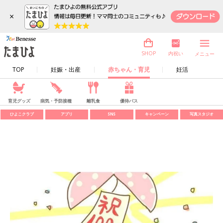
×
内祝い
SHOP
メニュー
TOP
妊娠・出産
赤ちゃん・育児
妊活
育児グッズ
病気・予防接種
離乳食
優待パス
ひよこクラブ
アプリ
SNS
キャンペーン
写真スタジオ