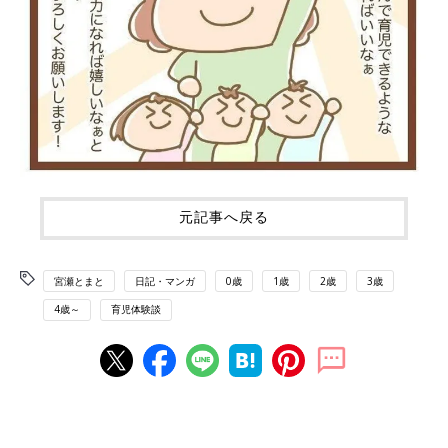
元記事へ戻る
宮瀬とまと
日記・マンガ
0歳
1歳
2歳
3歳
4歳～
育児体験談