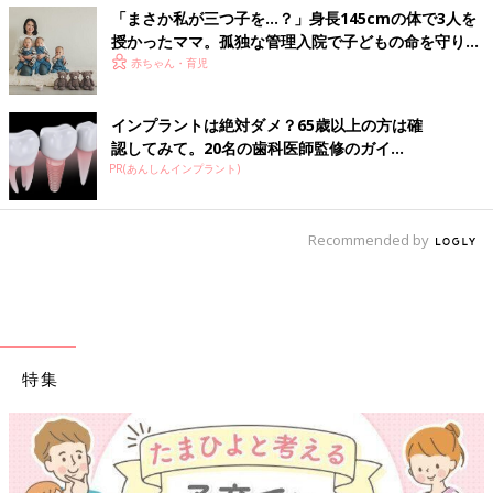
「まさか私が三つ子を…？」身長145cmの体で3人を
授かったママ。孤独な管理入院で子どもの命を守り抜
いた！【多胎インタビュー・前編】
赤ちゃん・育児
インプラントは絶対ダメ？65歳以上の方は確
認してみて。20名の歯科医師監修のガイ...
PR(あんしんインプラント)
Recommended by
特集