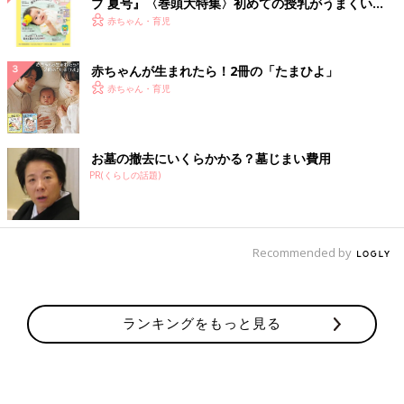
ブ 夏号』〈巻頭大特集〉初めての授乳がうまくい
く！ おっぱい・ミルクの基本と夏のトラブル 解決テ
赤ちゃん・育児
ク
赤ちゃんが生まれたら！2冊の「たまひよ」
赤ちゃん・育児
お墓の撤去にいくらかかる？墓じまい費用
PR(くらしの話題)
Recommended by
ランキングをもっと見る