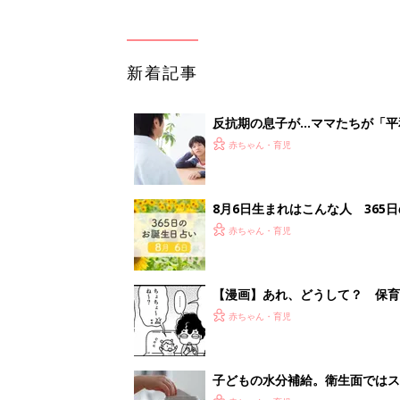
新着記事
反抗期の息子が...ママたちが「
赤ちゃん・育児
8月6日生まれはこんな人 365
赤ちゃん・育児
【漫画】あれ、どうして？ 保
がする……！『ふうふう子育て ＃
赤ちゃん・育児
子どもの水分補給。衛生面ではス
く3つのコツとは？【専門家監修