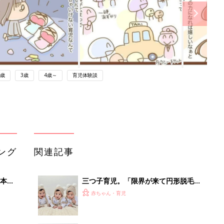
2歳
3歳
4歳～
育児体験談
ング
関連記事
本
三つ子育児。「限界が来て円形脱毛
2才
に」…でも、三つ子だからこそ生まれ
赤ちゃん・育児
いっ
た宝物のようなご縁がたくさん！【体
験談】