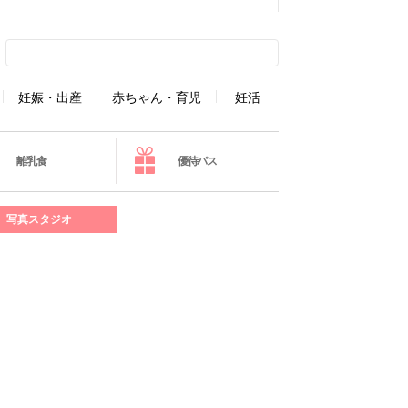
妊娠・出産
赤ちゃん・育児
妊活
離乳食
優待パス
写真スタジオ