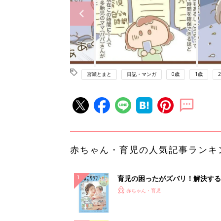
宮瀬とまと
日記・マンガ
0歳
1歳
赤ちゃん・育児の人気記事ランキ
育児の困ったがズバリ！解決する
『ひよこクラブ 夏号』 4カ月～
赤ちゃん・育児
になるまで、育児に役立つ情報が
ぱい！