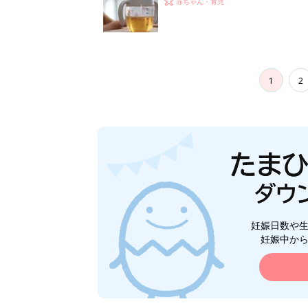
赤ちゃん・育児
1
2
妊娠日数や
妊娠中か