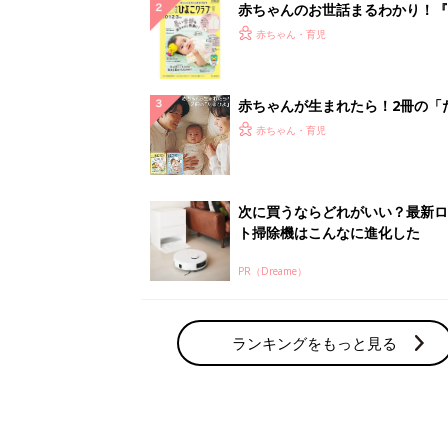
赤ちゃんのお世話まるわかり！『
てのひよこクラブ 夏号』〈巻頭
赤ちゃん・育児
集〉初めての授乳がうまくいく！
っぱい・ミルクの基本と夏のトラ
解決テク
赤ちゃんが生まれたら！2冊の「
ひよ」
赤ちゃん・育児
次に買うならどれがいい？最新ロ
ト掃除機はこんなに進化した
PR（Dreame）
ランキングをもっと見る