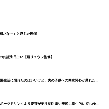
平和だな～」と感じた瞬間
日のお誕生日占い【鏡リュウジ監修】
育園生活に慣れたのはいいけど、夫の子供への興味関心が薄れた気
91』
ポーツドリンクより麦茶が要注意!? 暑い季節に衛生的に持ち歩
】