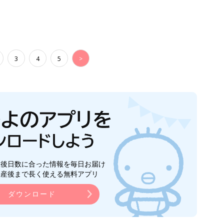
3
4
5
>
生後日数に合った情報を毎日お届け
ら産後まで長く使える無料アプリ
ダウンロード