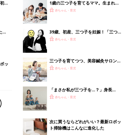
初め
1歳の三つ子を育てるママ。生まれて
大特
すぐのワンオペ、保活、そして、新幹
赤ちゃん・育児
 お
線での通勤⁈ 三つ子の子育てのリアル
ブル
【多胎育児体験談】
たま
39歳、初産、三つ子を妊娠！「三つ子
を無事に産んだ前例がない」とクリニ
赤ちゃん・育児
ックで言われ、出血におびえる日々…
【桑子英里アナ・インタビュー】
三つ子を育てつつ、美容鍼灸サロンを
ボッ
運営するママ。小児訪問看護を頼りな
赤ちゃん・育児
がら、ワンオペで切り抜けた赤ちゃん
育児！【多胎インタビュー・後編】
「まさか私が三つ子を…？」身長
145cmの体で3人を授かったママ。孤
赤ちゃん・育児
独な管理入院で子どもの命を守り抜い
た！【多胎インタビュー・前編】
次に買うならどれがいい？最新ロボッ
ト掃除機はこんなに進化した