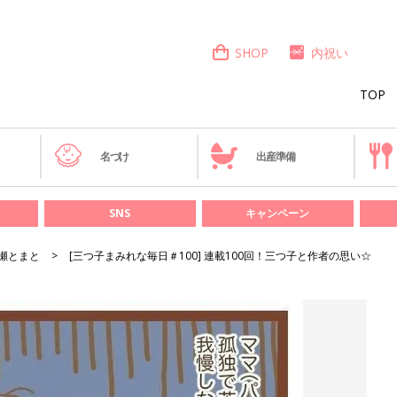
SHOP
内祝い
TOP
き
名づけ
出産準備
SNS
キャンペーン
瀬とまと
[三つ子まみれな毎日＃100] 連載100回！三つ子と作者の思い☆