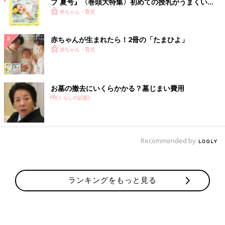
ブ 夏号』〈巻頭大特集〉初めての授乳がうまくい
く！ おっぱい・ミルクの基本と夏のトラブル 解決テ
赤ちゃん・育児
ク
赤ちゃんが生まれたら！2冊の「たまひよ」
赤ちゃん・育児
お墓の撤去にいくらかかる？墓じまい費用
PR(くらしの話題)
Recommended by
ランキングをもっと見る