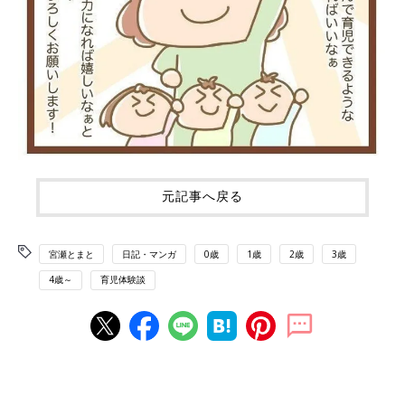
元記事へ戻る
宮瀬とまと
日記・マンガ
0歳
1歳
2歳
3歳
4歳～
育児体験談