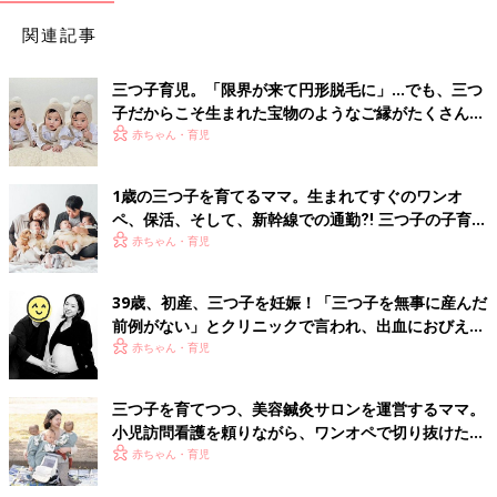
関連記事
三つ子育児。「限界が来て円形脱毛に」…でも、三つ
子だからこそ生まれた宝物のようなご縁がたくさん！
【体験談】
赤ちゃん・育児
1歳の三つ子を育てるママ。生まれてすぐのワンオ
ペ、保活、そして、新幹線での通勤⁈ 三つ子の子育て
のリアル【多胎育児体験談】
赤ちゃん・育児
39歳、初産、三つ子を妊娠！「三つ子を無事に産んだ
前例がない」とクリニックで言われ、出血におびえる
日々…【桑子英里アナ・インタビュー】
赤ちゃん・育児
三つ子を育てつつ、美容鍼灸サロンを運営するママ。
小児訪問看護を頼りながら、ワンオペで切り抜けた赤
ちゃん育児！【多胎インタビュー・後編】
赤ちゃん・育児