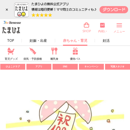
×
内祝い
SHOP
メニュー
TOP
妊娠・出産
赤ちゃん・育児
妊活
育児グッズ
病気・予防接種
離乳食
優待パス
ひよこクラブ
アプリ
SNS
キャンペーン
写真スタジオ