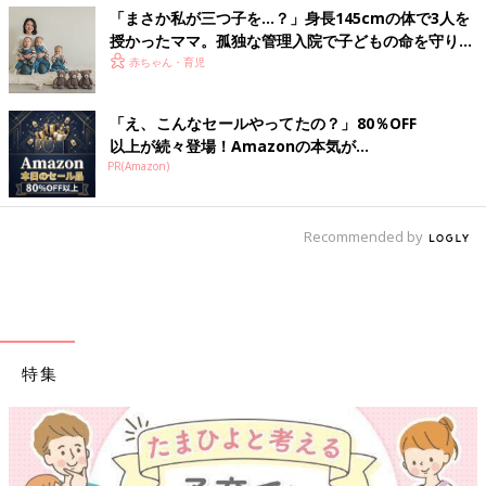
「まさか私が三つ子を…？」身長145cmの体で3人を
授かったママ。孤独な管理入院で子どもの命を守り抜
いた！【多胎インタビュー・前編】
赤ちゃん・育児
「え、こんなセールやってたの？」80％OFF
以上が続々登場！Amazonの本気が...
PR(Amazon)
Recommended by
特集
【ワクチン接種できるものも】妊婦の感染症対策、知っておいて！