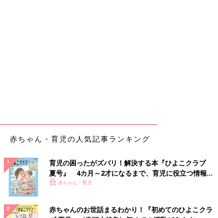
赤ちゃん・育児の人気記事ランキング
育児の困ったがズバリ！解決する本『ひよこクラブ
夏号』 4カ月～2才になるまで、育児に役立つ情報が
いっぱい！
赤ちゃん・育児
赤ちゃんのお世話まるわかり！『初めてのひよこクラ