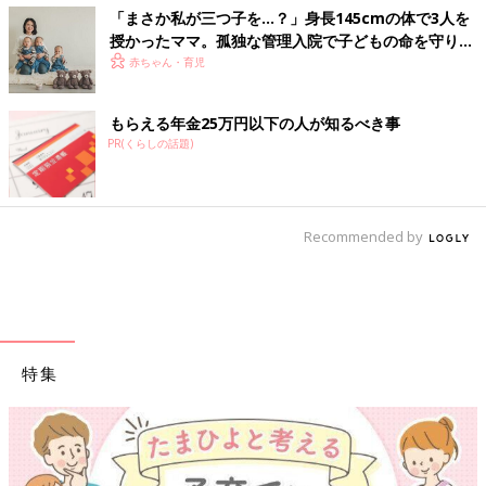
「まさか私が三つ子を…？」身長145cmの体で3人を
授かったママ。孤独な管理入院で子どもの命を守り抜
いた！【多胎インタビュー・前編】
赤ちゃん・育児
もらえる年金25万円以下の人が知るべき事
PR(くらしの話題)
Recommended by
特集
【ワクチン接種でき