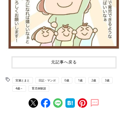
元記事へ戻る
宮瀬とまと
日記・マンガ
0歳
1歳
2歳
3歳
4歳～
育児体験談