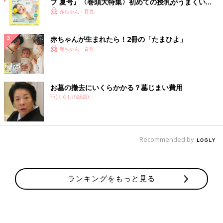
ブ 夏号』〈巻頭大特集〉初めての授乳がうまくい
く！ おっぱい・ミルクの基本と夏のトラブル 解決テ
赤ちゃん・育児
ク
赤ちゃんが生まれたら！2冊の「たまひよ」
赤ちゃん・育児
お墓の撤去にいくらかかる？墓じまい費用
PR(くらしの話題)
Recommended by
ランキングをもっと見る