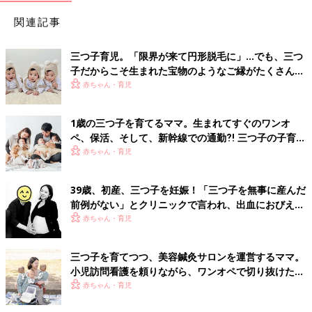
関連記事
三つ子育児。「限界が来て円形脱毛に」…でも、三つ
子だからこそ生まれた宝物のようなご縁がたくさん！
【体験談】
赤ちゃん・育児
1歳の三つ子を育てるママ。生まれてすぐのワンオ
ペ、保活、そして、新幹線での通勤⁈ 三つ子の子育て
のリアル【多胎育児体験談】
赤ちゃん・育児
39歳、初産、三つ子を妊娠！「三つ子を無事に産んだ
前例がない」とクリニックで言われ、出血におびえる
日々…【桑子英里アナ・インタビュー】
赤ちゃん・育児
三つ子を育てつつ、美容鍼灸サロンを運営するママ。
小児訪問看護を頼りながら、ワンオペで切り抜けた赤
ちゃん育児！【多胎インタビュー・後編】
赤ちゃん・育児