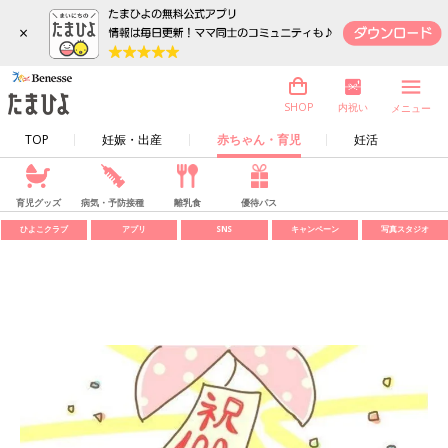
×
内祝い
SHOP
メニュー
TOP
妊娠・出産
赤ちゃん・育児
妊活
育児グッズ
病気・予防接種
離乳食
優待パス
ひよこクラブ
アプリ
SNS
キャンペーン
写真スタジオ