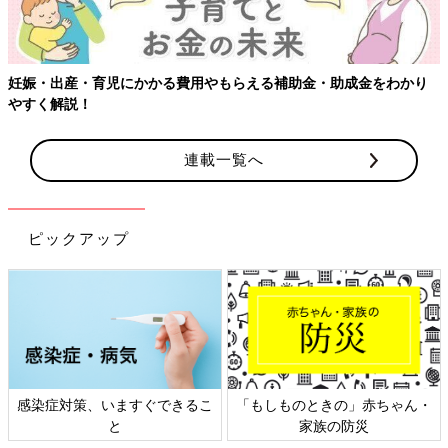
かかる費用やもらえる補助金・助成金をわかり
連載一覧へ
ピックアップ
、いますぐできるこ
「もしものときの」赤ちゃん・
日本外来小児
と
家族の防災
ト