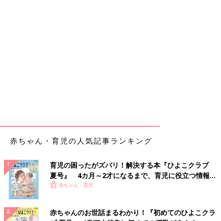
赤ちゃん・育児の人気記事ランキング
育児の困ったがズバリ！解決する本『ひよこクラブ
夏号』 4カ月～2才になるまで、育児に役立つ情報が
いっぱい！
赤ちゃん・育児
赤ちゃんのお世話まるわかり！『初めてのひよこクラ