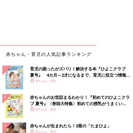
赤ちゃん・育児の人気記事ランキング
育児の困ったがズバリ！解決する本『ひよこクラブ
夏号』 4カ月～2才になるまで、育児に役立つ情報が
いっぱい！
赤ちゃん・育児
赤ちゃんのお世話まるわかり！『初めてのひよこクラ
ブ 夏号』〈巻頭大特集〉初めての授乳がうまくい
く！ おっぱい・ミルクの基本と夏のトラブル 解決テ
赤ちゃん・育児
ク
赤ちゃんが生まれたら！2冊の「たまひよ」
赤ちゃん・育児