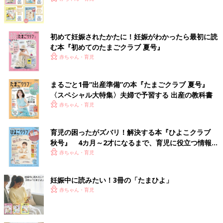
初めて妊娠されたかたに！妊娠がわかったら最初に読
む本『初めてのたまごクラブ 夏号』
赤ちゃん・育児
まるごと1冊“出産準備”の本『たまごクラブ 夏号』
〈スペシャル大特集〉夫婦で予習する 出産の教科書
赤ちゃん・育児
育児の困ったがズバリ！解決する本『ひよこクラブ
秋号』 4カ月～2才になるまで、育児に役立つ情報が
いっぱい！
赤ちゃん・育児
妊娠中に読みたい！3冊の「たまひよ」
赤ちゃん・育児