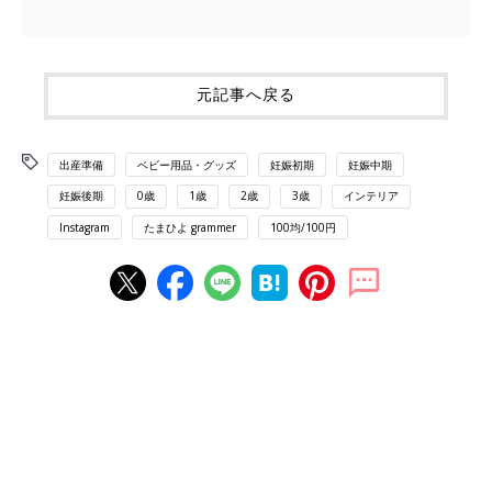
元記事へ戻る
出産準備
ベビー用品・グッズ
妊娠初期
妊娠中期
妊娠後期
0歳
1歳
2歳
3歳
インテリア
Instagram
たまひよ grammer
100均/100円