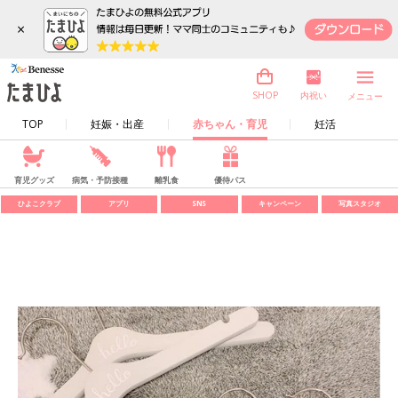
×
内祝い
SHOP
メニュー
TOP
妊娠・出産
赤ちゃん・育児
妊活
育児グッズ
病気・予防接種
離乳食
優待パス
ひよこクラブ
アプリ
SNS
キャンペーン
写真スタジオ