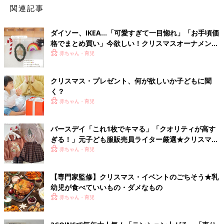
関連記事
ダイソー、IKEA…「可愛すぎて一目惚れ」「お手頃価
格でまとめ買い」今欲しい！クリスマスオーナメント
5選
赤ちゃん・育児
クリスマス・プレゼント、何が欲しいか子どもに聞
く？
赤ちゃん・育児
バースデイ「これ1枚でキマる」「クオリティが高す
ぎる！」元子ども服販売員ライター厳選★クリスマス
アイテム5選
赤ちゃん・育児
【専門家監修】クリスマス・イベントのごちそう★乳
幼児が食べていいもの・ダメなもの
赤ちゃん・育児