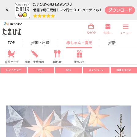
×
内祝い
SHOP
メニュー
TOP
妊娠・出産
赤ちゃん・育児
妊活
育児グッズ
病気・予防接種
離乳食
優待パス
ひよこクラブ
アプリ
SNS
キャンペーン
写真スタジオ