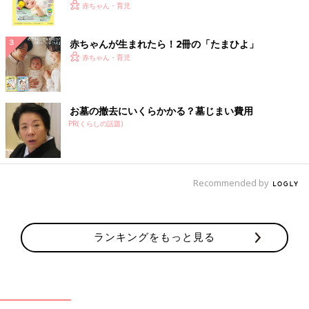
く！ おっぱい・ミルクの基本と夏のトラブル 解決テ
赤ちゃん・育児
ク
赤ちゃんが生まれたら！2冊の「たまひよ」
赤ちゃん・育児
お墓の撤去にいくらかかる？墓じまい費用
PR(くらしの話題)
Recommended by
ランキングをもっと見る