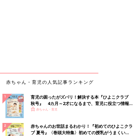
赤ちゃん・育児の人気記事ランキング
育児の困ったがズバリ！解決する本『ひよこクラブ
秋号』 4カ月～2才になるまで、育児に役立つ情報が
いっぱい！
赤ちゃん・育児
赤ちゃんのお世話まるわかり！『初めてのひよこクラ
ブ 夏号』〈巻頭大特集〉初めての授乳がうまくい