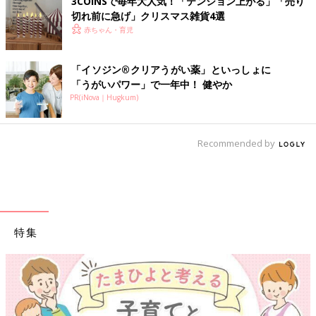
3COINSで毎年大人気！「テンション上がる」「売り
切れ前に急げ」クリスマス雑貨4選
赤ちゃん・育児
「イソジン®クリアうがい薬」といっしょに
「うがいパワー」で一年中！ 健やか
PR(iNova｜Hugkum)
Recommended by
特集