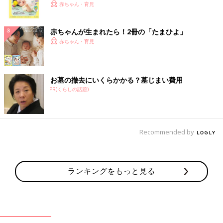
く！ おっぱい・ミルクの基本と夏のトラブル 解決テ
赤ちゃん・育児
ク
赤ちゃんが生まれたら！2冊の「たまひよ」
赤ちゃん・育児
お墓の撤去にいくらかかる？墓じまい費用
PR(くらしの話題)
Recommended by
ランキングをもっと見る