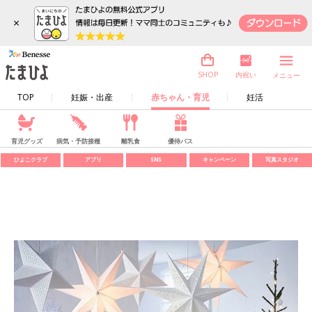
×
内祝い
SHOP
メニュー
TOP
妊娠・出産
赤ちゃん・育児
妊活
育児グッズ
病気・予防接種
離乳食
優待パス
ひよこクラブ
アプリ
SNS
キャンペーン
写真スタジオ