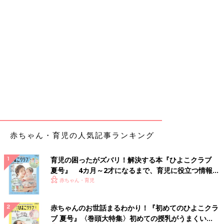
赤ちゃん・育児の人気記事ランキング
育児の困ったがズバリ！解決する本『ひよこクラブ
夏号』 4カ月～2才になるまで、育児に役立つ情報が
いっぱい！
赤ちゃん・育児
赤ちゃんのお世話まるわかり！『初めてのひよこクラ
ブ 夏号』〈巻頭大特集〉初めての授乳がうまくい