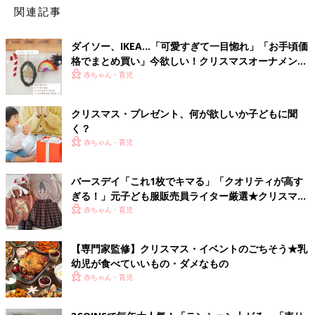
関連記事
ダイソー、IKEA…「可愛すぎて一目惚れ」「お手頃価
格でまとめ買い」今欲しい！クリスマスオーナメント
5選
赤ちゃん・育児
クリスマス・プレゼント、何が欲しいか子どもに聞
く？
赤ちゃん・育児
バースデイ「これ1枚でキマる」「クオリティが高す
ぎる！」元子ども服販売員ライター厳選★クリスマス
アイテム5選
赤ちゃん・育児
【専門家監修】クリスマス・イベントのごちそう★乳
幼児が食べていいもの・ダメなもの
赤ちゃん・育児