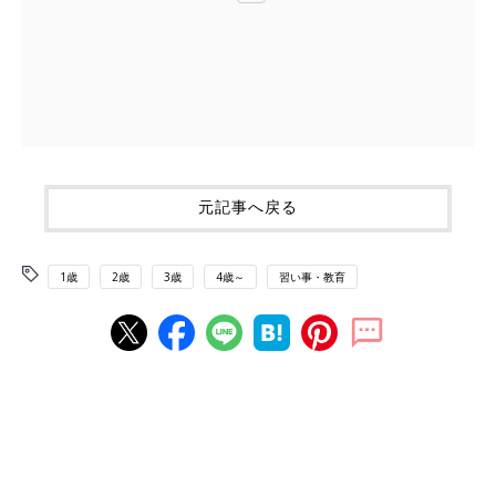
元記事へ戻る
1歳
2歳
3歳
4歳～
習い事・教育