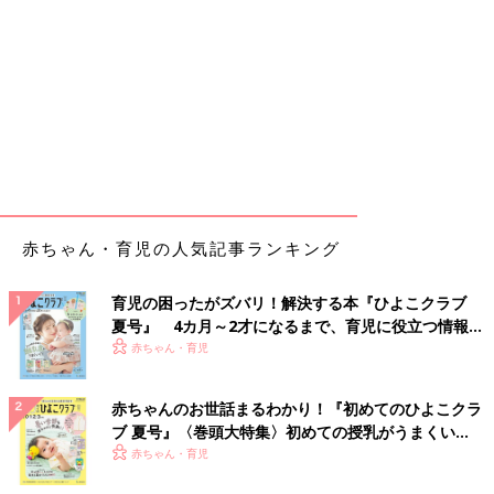
赤ちゃん・育児の人気記事ランキング
育児の困ったがズバリ！解決する本『ひよこクラブ
夏号』 4カ月～2才になるまで、育児に役立つ情報が
いっぱい！
赤ちゃん・育児
赤ちゃんのお世話まるわかり！『初めてのひよこクラ
ブ 夏号』〈巻頭大特集〉初めての授乳がうまくい
く！ おっぱい・ミルクの基本と夏のトラブル 解決テ
赤ちゃん・育児
ク