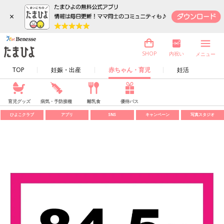
×
内祝い
SHOP
メニュー
TOP
妊娠・出産
赤ちゃん・育児
妊活
育児グッズ
病気・予防接種
離乳食
優待パス
ひよこクラブ
アプリ
SNS
キャンペーン
写真スタジオ