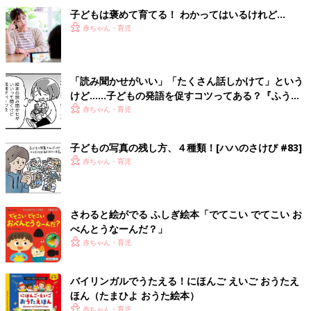
子どもは褒めて育てる！ わかってはいるけれど…
赤ちゃん・育児
「読み聞かせがいい」「たくさん話しかけて」という
けど……子どもの発語を促すコツってある？『ふうふ
う子育て ＃64』
赤ちゃん・育児
子どもの写真の残し方、４種類！[ハハのさけび #83]
赤ちゃん・育児
さわると絵がでる ふしぎ絵本「でてこい でてこい お
べんとうなーんだ？」
赤ちゃん・育児
バイリンガルでうたえる！にほんご えいご おうたえ
ほん（たまひよ おうた絵本）
赤ちゃん・育児