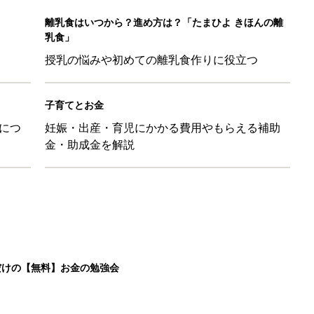
だけの【無料】お金の勉強会
日のお誕生日占い【鏡リュウジ監修】
も◎」SNSで超話題！夏必須のラッシュガード5選
を守るためにやっておきたいダニ対策５【専門家】