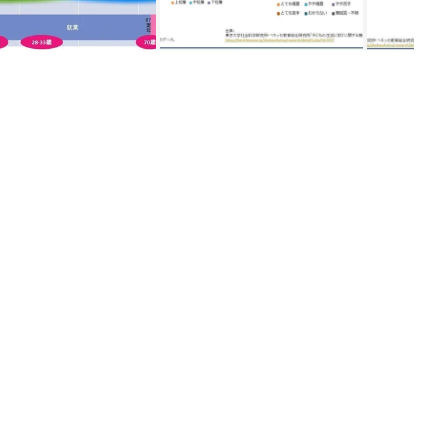
ング
関連記事
本
子どもは褒めて育てる！ わかっては
2才
いるけれど…
赤ちゃん・育児
いっ
初め
「読み聞かせがいい」「たくさん話し
大特
かけて」というけど……子どもの発語
赤ちゃん・育児
 お
を促すコツってある？『ふうふう子育
ブル
て ＃64』