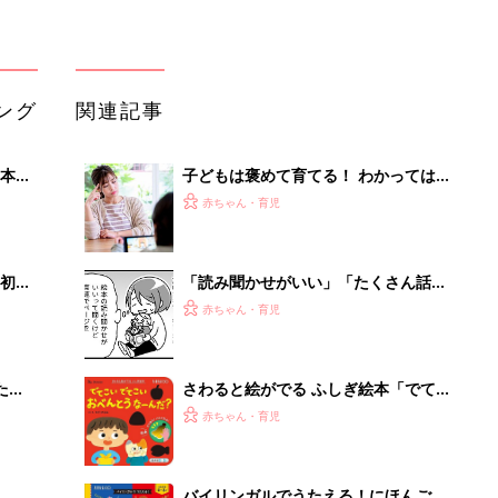
たま
さわると絵がでる ふしぎ絵本「でて
こい でてこい おべんとうなーん
赤ちゃん・育児
だ？」
バイリンガルでうたえる！にほんご
低限や
えいご おうたえほん（たまひよ おう
赤ちゃん・育児
認識
た絵本）
子どもの写真の残し方、４種類！[ハ
ハのさけび #83]
赤ちゃん・育児
「うちの社員はやる気がない」と嘆く
リーダーへの警鐘。自律型組織をつく
る前に外せな...
PR（ビズヒント）
Recommended by