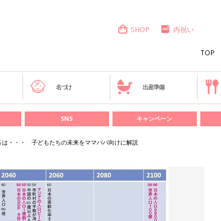
SHOP
内祝い
TOP
き
名づけ
出産準備
SNS
キャンペーン
.5％は・・・ 子どもたちの未来をママパパ向けに解説