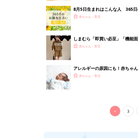
<
3
妊娠日数や
妊娠中か