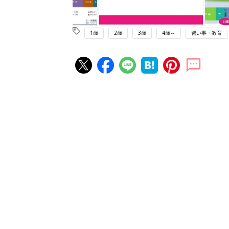
1歳
2歳
3歳
4歳～
習い事・教育
赤ちゃん・育児の人気記事ランキ
育児の困ったがズバリ！解決する
『ひよこクラブ 夏号』 4カ月～
赤ちゃん・育児
になるまで、育児に役立つ情報が
ぱい！
赤ちゃんのお世話まるわかり！『
てのひよこクラブ 夏号』〈巻頭
赤ちゃん・育児
集〉初めての授乳がうまくいく！
っぱい・ミルクの基本と夏のトラ