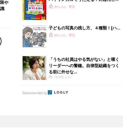
離乳食はいつから？進め方は？「たまひよ きほんの離
乳食」
授乳の悩みや初めての離乳食作りに役立つ
子育てとお金
につ
妊娠・出産・育児にかかる費用やもらえる補助
金・助成金を解説