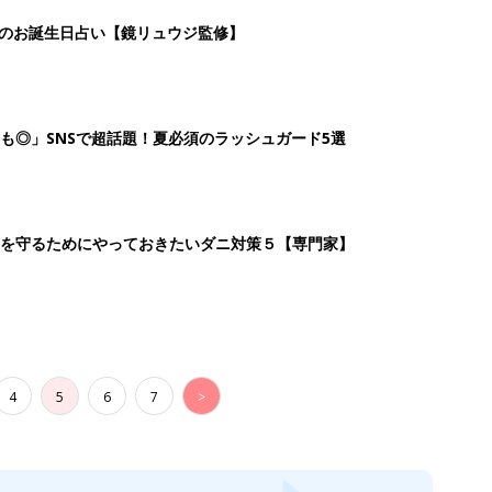
4
5
6
7
>
生後日数に合った情報を毎日お届け
ら産後まで長く使える無料アプリ
ダウンロード