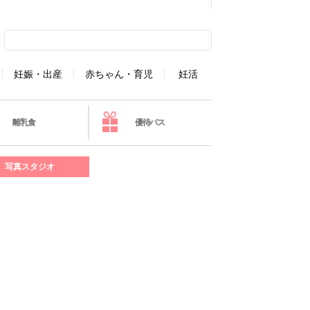
妊娠・出産
赤ちゃん・育児
妊活
離乳食
優待パス
写真スタジオ