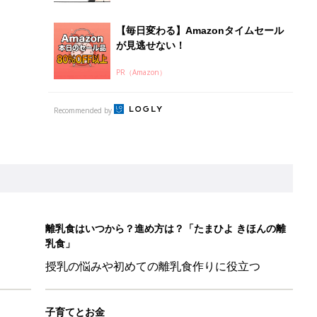
乳食」
授乳の悩みや初めての離乳食作りに役立つ
子育てとお金
につ
妊娠・出産・育児にかかる費用やもらえる補助
金・助成金を解説
26】協賛企業のご紹介
&体験談大募集！！