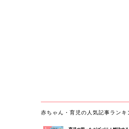
赤ちゃん・育児の人気記事ランキ
育児の困ったがズバリ！解決する
『ひよこクラブ 夏号』 4カ月～
赤ちゃん・育児
になるまで、育児に役立つ情報が
ぱい！
赤ちゃんのお世話まるわかり！『
てのひよこクラブ 夏号』〈巻頭
赤ちゃん・育児
集〉初めての授乳がうまくいく！
っぱい・ミルクの基本と夏のトラ
解決テク
赤ちゃんが生まれたら！2冊の「
ひよ」
赤ちゃん・育児
「今日の目玉商品は？」毎日変わ
mazonタイムセールが見逃せな