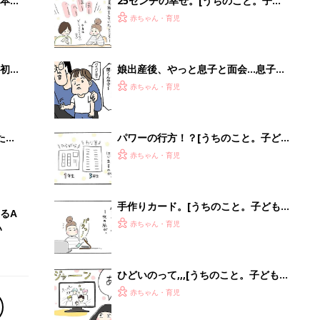
ひどいのって,,,[うちのこと。子ども２
人育ててます！#191]
赤ちゃん・育児
【毎日変わる】Amazonタイムセール
が見逃せない！
PR（Amazon）
Recommended by
離乳食はいつから？進め方は？「たまひよ きほんの離