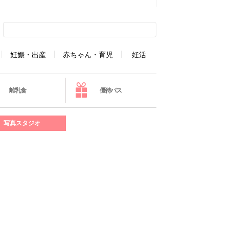
妊娠・出産
赤ちゃん・育児
妊活
離乳食
優待パス
写真スタジオ