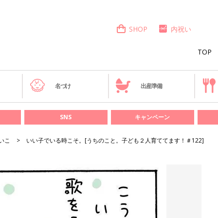
SHOP
内祝い
TOP
き
名づけ
出産準備
SNS
キャンペーン
いこ
いい子でいる時こそ。[うちのこと。子ども２人育ててます！＃122]