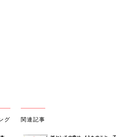
ング
関連記事
本
25センチの幸せ。[うちのこと。子ど
2才
も２人育ててます！#198]
赤ちゃん・育児
いっ
初め
娘出産後、やっと息子と面会…息子の
大特
反応は【ツボウチ育児劇場 #83】
赤ちゃん・育児
 お
ブル
たま
パワーの行方！？[うちのこと。子ど
も２人育ててます！#194]
赤ちゃん・育児
手作りカード。[うちのこと。子ども
るA
２人育ててます！#197]
赤ちゃん・育児
い