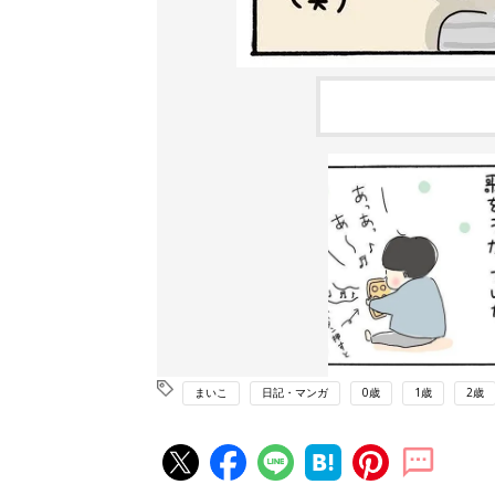
まいこ
日記・マンガ
0歳
1歳
2歳