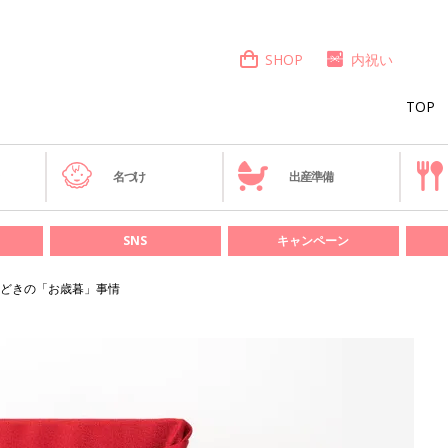
SHOP
内祝い
TOP
き
名づけ
出産準備
SNS
キャンペーン
どきの「お歳暮」事情