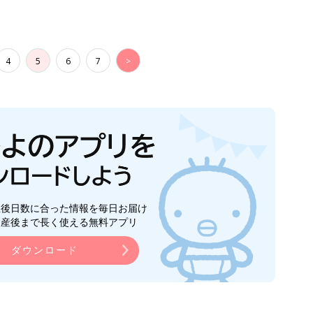
4
5
6
7
>
生後日数に合った情報を毎日お届け
ら産後まで長く使える無料アプリ
ダウンロード