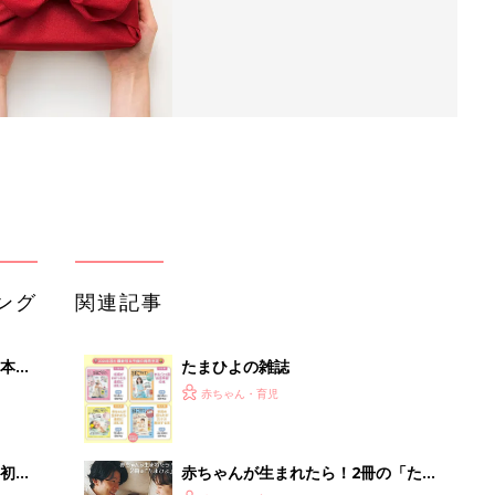
ング
関連記事
本
たまひよの雑誌
2才
赤ちゃん・育児
いっ
初め
赤ちゃんが生まれたら！2冊の「たま