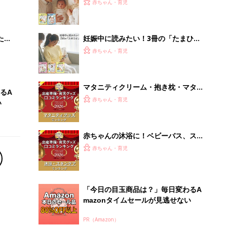
大特
ひよ」
赤ちゃん・育児
 お
ブル
たま
妊娠中に読みたい！3冊の「たまひ
よ」
赤ちゃん・育児
マタニティクリーム・抱き枕・マタニ
るA
ティインナー・葉酸 口コミ人気ラン
赤ちゃん・育児
い
キング【たまひよ 赤ちゃんグッズ大
賞2026】
赤ちゃんの沐浴に！ベビーバス、スキ
ンケアグッズ口コミ人気ランキング
赤ちゃん・育児
【たまひよ 赤ちゃんグッズ大賞
2026】
「今日の目玉商品は？」毎日変わるA
mazonタイムセールが見逃せない
PR（Amazon）