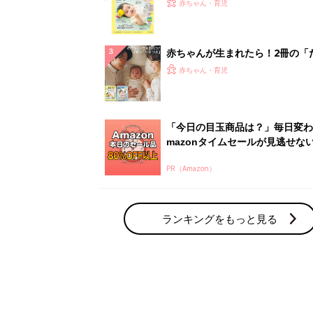
てのひよこクラブ 夏号』〈巻頭
赤ちゃん・育児
集〉初めての授乳がうまくいく！
っぱい・ミルクの基本と夏のトラ
解決テク
赤ちゃんが生まれたら！2冊の「
ひよ」
赤ちゃん・育児
「今日の目玉商品は？」毎日変わ
mazonタイムセールが見逃せな
PR（Amazon）
ランキングをもっと見る