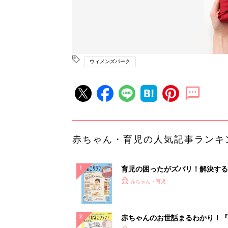
ウィメンズパーク
赤ちゃん・育児の人気記事ランキ
育児の困ったがズバリ！解決する
『ひよこクラブ 秋号』 4カ月～
赤ちゃん・育児
になるまで、育児に役立つ情報が
ぱい！
赤ちゃんのお世話まるわかり！『