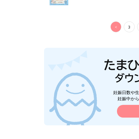
<
3
妊娠日数や
妊娠中か