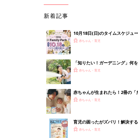
新着記事
10月18日(日)のタイムスケジュ
赤ちゃん・育児
「知りたい！ガーデニング」何
赤ちゃん・育児
赤ちゃんが生まれたら！2冊の「
赤ちゃん・育児
育児の困ったがズバリ！解決する
つ情報がいっぱい！
赤ちゃん・育児