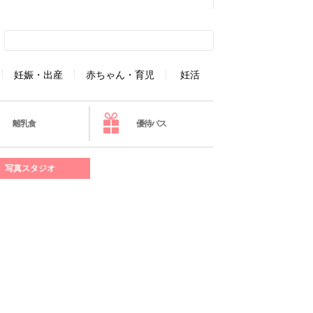
妊娠・出産
赤ちゃん・育児
妊活
離乳食
優待パス
写真スタジオ