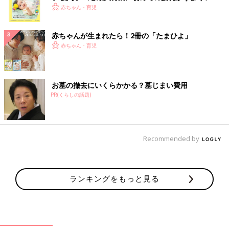
く！ おっぱい・ミルクの基本と夏のトラブル 解決テ
赤ちゃん・育児
ク
赤ちゃんが生まれたら！2冊の「たまひよ」
赤ちゃん・育児
お墓の撤去にいくらかかる？墓じまい費用
PR(くらしの話題)
Recommended by
ランキングをもっと見る