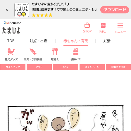
×
内祝い
SHOP
メニュー
TOP
妊娠・出産
赤ちゃん・育児
妊活
育児グッズ
病気・予防接種
離乳食
優待パス
ひよこクラブ
アプリ
SNS
キャンペーン
写真スタジオ