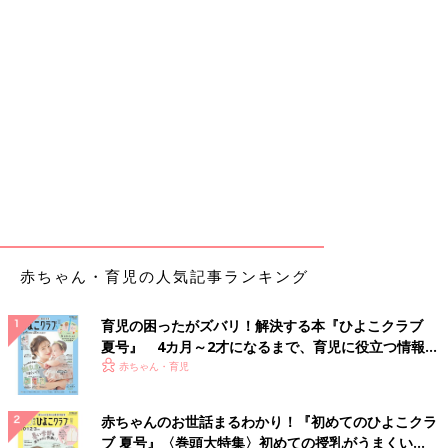
赤ちゃん・育児の人気記事ランキング
育児の困ったがズバリ！解決する本『ひよこクラブ
夏号』 4カ月～2才になるまで、育児に役立つ情報が
いっぱい！
赤ちゃん・育児
赤ちゃんのお世話まるわかり！『初めてのひよこクラ
ブ 夏号』〈巻頭大特集〉初めての授乳がうまくい