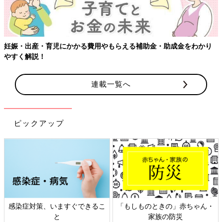
児にかかる費用やもらえる補助金・助成金をわかり
連載一覧へ
ピックアップ
策、いますぐできるこ
「もしものときの」赤ちゃん・
日本外来小
と
家族の防災