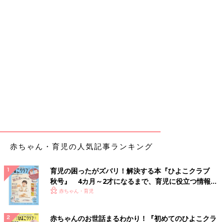
赤ちゃん・育児の人気記事ランキング
育児の困ったがズバリ！解決する本『ひよこクラブ
秋号』 4カ月～2才になるまで、育児に役立つ情報が
いっぱい！
赤ちゃん・育児
赤ちゃんのお世話まるわかり！『初めてのひよこクラ