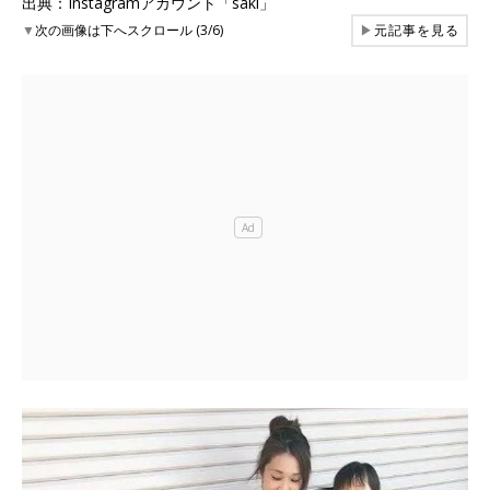
出典：Instagramアカウント「saki」
▼
次の画像は下へスクロール (3/6)
▶
元記事を見る