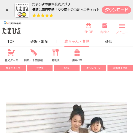
×
内祝い
SHOP
メニュー
TOP
妊娠・出産
赤ちゃん・育児
妊活
育児グッズ
病気・予防接種
離乳食
優待パス
ひよこクラブ
アプリ
SNS
キャンペーン
写真スタジオ