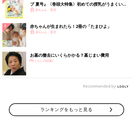
ブ 夏号』〈巻頭大特集〉初めての授乳がうまくい
く！ おっぱい・ミルクの基本と夏のトラブル 解決テ
赤ちゃん・育児
ク
赤ちゃんが生まれたら！2冊の「たまひよ」
赤ちゃん・育児
お墓の撤去にいくらかかる？墓じまい費用
PR(くらしの話題)
Recommended by
ランキングをもっと見る