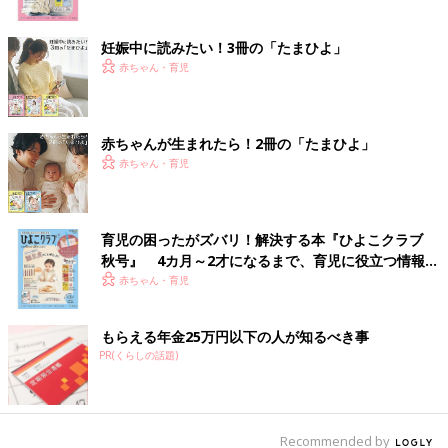
妊娠中に読みたい！3冊の「たまひよ」
赤ちゃん・育児
赤ちゃんが生まれたら！2冊の「たまひよ」
赤ちゃん・育児
育児の困ったがズバリ！解決する本『ひよこクラブ
秋号』 4カ月～2才になるまで、育児に役立つ情報が
いっぱい！
赤ちゃん・育児
もらえる年金25万円以下の人が知るべき事
PR(くらしの話題)
Recommended by