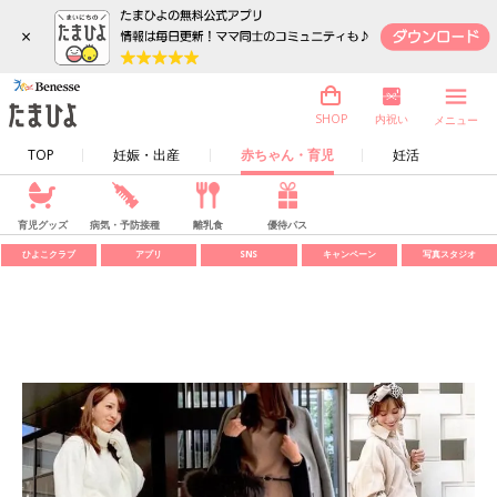
×
内祝い
SHOP
メニュー
TOP
妊娠・出産
赤ちゃん・育児
妊活
育児グッズ
病気・予防接種
離乳食
優待パス
ひよこクラブ
アプリ
SNS
キャンペーン
写真スタジオ