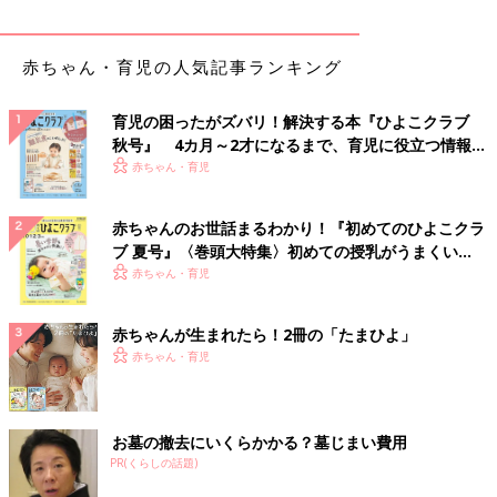
赤ちゃん・育児の人気記事ランキング
育児の困ったがズバリ！解決する本『ひよこクラブ
秋号』 4カ月～2才になるまで、育児に役立つ情報が
いっぱい！
赤ちゃん・育児
赤ちゃんのお世話まるわかり！『初めてのひよこクラ
ブ 夏号』〈巻頭大特集〉初めての授乳がうまくい
く！ おっぱい・ミルクの基本と夏のトラブル 解決テ
赤ちゃん・育児
ク
赤ちゃんが生まれたら！2冊の「たまひよ」
赤ちゃん・育児
お墓の撤去にいくらかかる？墓じまい費用
PR(くらしの話題)