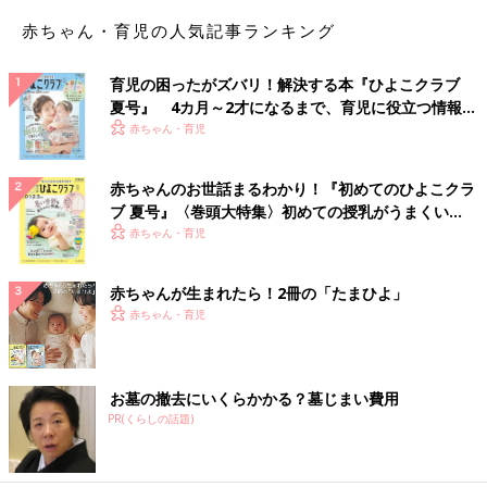
赤ちゃん・育児の人気記事ランキング
育児の困ったがズバリ！解決する本『ひよこクラブ
夏号』 4カ月～2才になるまで、育児に役立つ情報が
いっぱい！
赤ちゃん・育児
赤ちゃんのお世話まるわかり！『初めてのひよこクラ
ブ 夏号』〈巻頭大特集〉初めての授乳がうまくい
く！ おっぱい・ミルクの基本と夏のトラブル 解決テ
赤ちゃん・育児
ク
赤ちゃんが生まれたら！2冊の「たまひよ」
赤ちゃん・育児
お墓の撤去にいくらかかる？墓じまい費用
PR(くらしの話題)