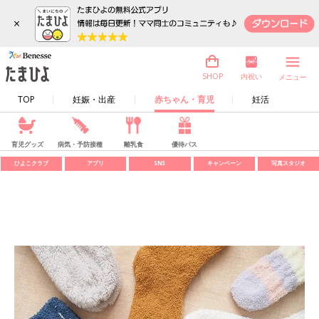
×
内祝い
SHOP
メニュー
TOP
妊娠・出産
赤ちゃん・育児
妊活
育児グッズ
病気・予防接種
離乳食
優待パス
ひよこクラブ
アプリ
SNS
キャンペーン
写真スタジオ