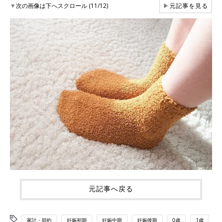
▼
次の画像は下へスクロール (11/12)
▶
元記事を見る
元記事へ戻る
家計・節約
妊娠初期
妊娠中期
妊娠後期
0歳
1歳