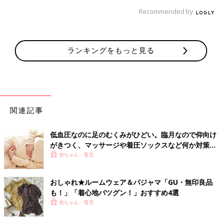
Recommended by
ランキングをもっと見る
関連記事
低血圧なのに足のむくみがひどい。臨月なので仰向け
がきつく、マッサージや着圧ソックスなど何か対策さ
れている方いますか？－”まいにちのたまひよ”の体験
赤ちゃん・育児
談
おしゃれ★ルームウェア＆パジャマ「GU・無印良品
も！」「着心地バツグン！」おすすめ4選
赤ちゃん・育児