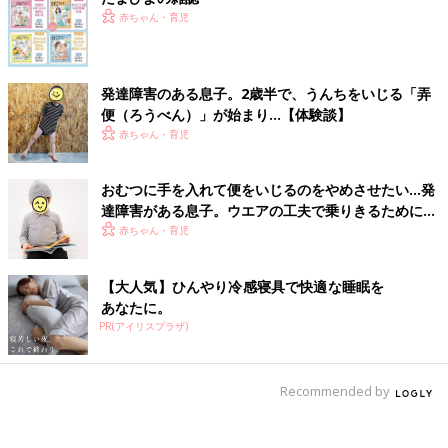
赤ちゃん・育児
発達障害のある息子。2歳半で、うんちをいじる「弄
便（ろうべん）」が始まり…【体験談】
赤ちゃん・育児
おむつに手を入れて便をいじるのをやめさせたい…発
達障害がある息子。ウエアの工夫で乗りきるために
【体験談】
赤ちゃん・育児
【大人気】ひんやり冷感寝具で快適な睡眠を
あなたに。
PR(アイリスプラザ)
Recommended by