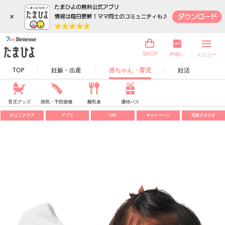
×
内祝い
SHOP
メニュー
TOP
妊娠・出産
赤ちゃん・育児
妊活
育児グッズ
病気・予防接種
離乳食
優待パス
ひよこクラブ
アプリ
SNS
キャンペーン
写真スタジオ