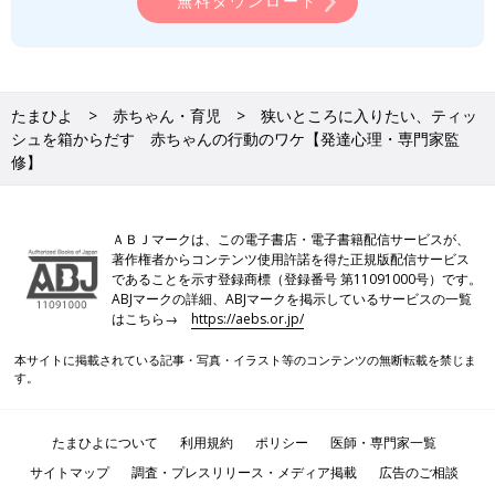
無料ダウンロード
たまひよ
赤ちゃん・育児
狭いところに入りたい、ティッ
シュを箱からだす 赤ちゃんの行動のワケ【発達心理・専門家監
修】
ＡＢＪマークは、この電子書店・電子書籍配信サービスが、
著作権者からコンテンツ使用許諾を得た正規版配信サービス
であることを示す登録商標（登録番号 第11091000号）です。
ABJマークの詳細、ABJマークを掲示しているサービスの一覧
はこちら→
https://aebs.or.jp/
本サイトに掲載されている記事・写真・イラスト等のコンテンツの無断転載を禁じま
す。
たまひよについて
利用規約
ポリシー
医師・専門家一覧
サイトマップ
調査・プレスリリース・メディア掲載
広告のご相談