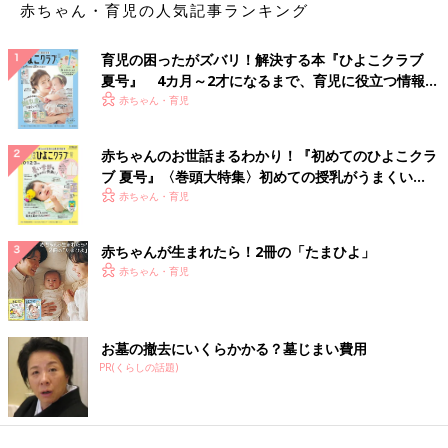
赤ちゃん・育児の人気記事ランキング
育児の困ったがズバリ！解決する本『ひよこクラブ
夏号』 4カ月～2才になるまで、育児に役立つ情報が
いっぱい！
赤ちゃん・育児
赤ちゃんのお世話まるわかり！『初めてのひよこクラ
ブ 夏号』〈巻頭大特集〉初めての授乳がうまくい
く！ おっぱい・ミルクの基本と夏のトラブル 解決テ
赤ちゃん・育児
ク
赤ちゃんが生まれたら！2冊の「たまひよ」
赤ちゃん・育児
お墓の撤去にいくらかかる？墓じまい費用
PR(くらしの話題)