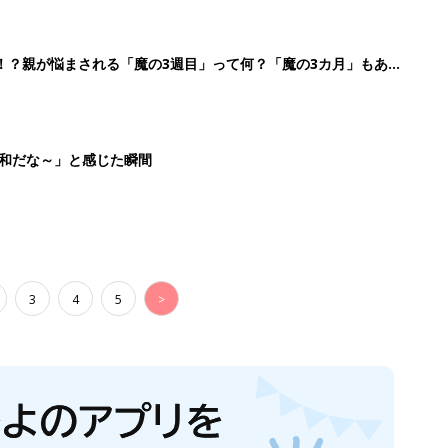
！？親が悩まされる「魔の3週目」って何？「魔の3カ月」もある
平和だな～」と感じた瞬間
3
4
5
>