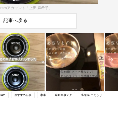
agramアカウント「上田 麻希子」
記事へ戻る
gram
おすすめ記事
家事
時短家事テク
小掃除/こそうじ