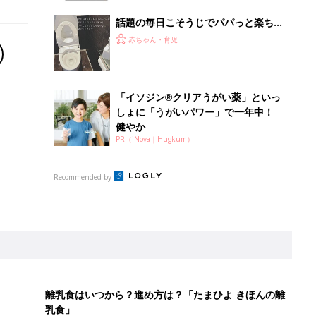
話題の毎日こそうじでパパっと楽ちん
トイレ掃除！
赤ちゃん・育児
「イソジン®クリアうがい薬」といっ
しょに「うがいパワー」で一年中！
健やか
PR（iNova｜Hugkum）
Recommended by
離乳食はいつから？進め方は？「たまひよ きほんの離
乳食」