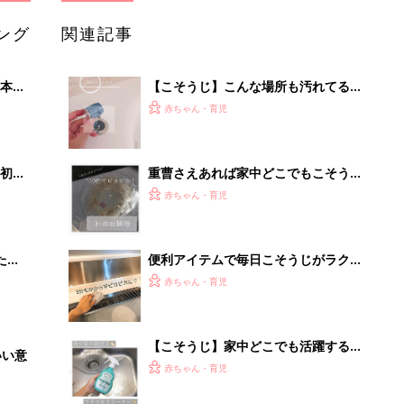
ング
関連記事
本
【こそうじ】こんな場所も汚れてる！
2才
忘れがちなポイント
赤ちゃん・育児
いっ
初め
重曹さえあれば家中どこでもこそうじ
大特
(小掃除)！活用術
赤ちゃん・育児
 お
ブル
たま
便利アイテムで毎日こそうじがラクラ
ク！おすすめ5選
赤ちゃん・育児
【こそうじ】家中どこでも活躍するウ
いい意
タマロクリーナーが優秀すぎ！
赤ちゃん・育児