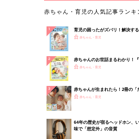
赤ちゃん・育児の人気記事ランキ
育児の困ったがズバリ！解決する
『ひよこクラブ 夏号』 4カ月～
赤ちゃん・育児
になるまで、育児に役立つ情報が
ぱい！
赤ちゃんのお世話まるわかり！『
てのひよこクラブ 夏号』〈巻頭
赤ちゃん・育児
集〉初めての授乳がうまくいく！
っぱい・ミルクの基本と夏のトラ
解決テク
赤ちゃんが生まれたら！2冊の「
ひよ」
赤ちゃん・育児
64年の歴史が宿るヘッドホン、
味で「想定外」の音質