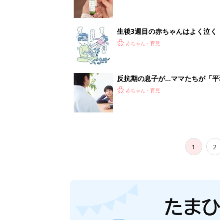
生後3週目の赤ちゃんはよく泣く
って本当？【専門家】
赤ちゃん・育児
反抗期の息子が...ママたちが「
赤ちゃん・育児
1
2