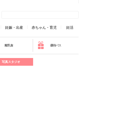
妊娠・出産
赤ちゃん・育児
妊活
離乳食
優待パス
写真スタジオ