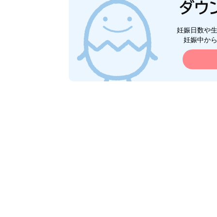
妊娠日数や
妊娠中か