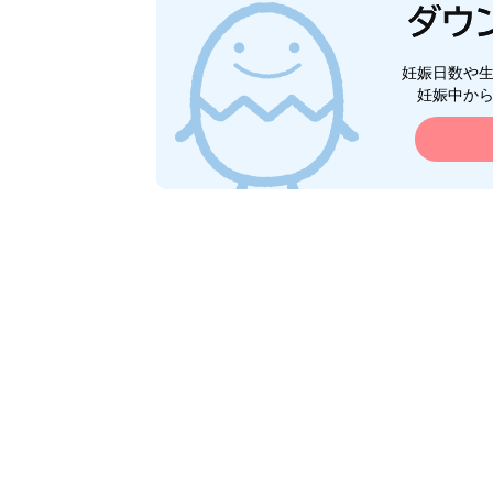
妊娠日数や
妊娠中か