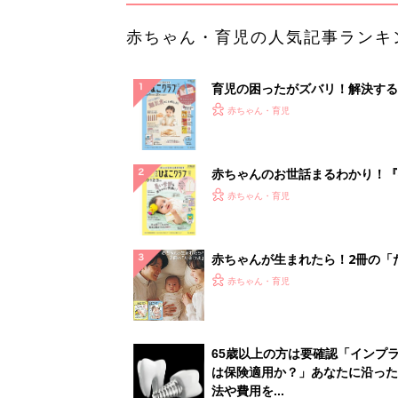
赤ちゃん・育児の人気記事ランキ
育児の困ったがズバリ！解決する
『ひよこクラブ 秋号』 4カ月～
赤ちゃん・育児
になるまで、育児に役立つ情報が
ぱい！
赤ちゃんのお世話まるわかり！『
てのひよこクラブ 夏号』〈巻頭
赤ちゃん・育児
集〉初めての授乳がうまくいく！
っぱい・ミルクの基本と夏のトラ
解決テク
赤ちゃんが生まれたら！2冊の「
ひよ」
赤ちゃん・育児
65歳以上の方は要確認「インプ
は保険適用か？」あなたに沿った
法や費用を...