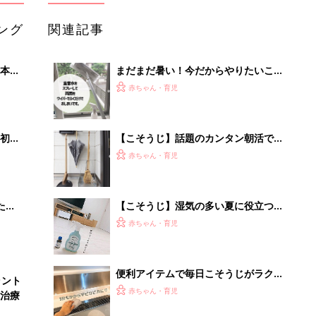
ング
関連記事
本
まだまだ暑い！今だからやりたいこそ
2才
うじ集めました
赤ちゃん・育児
いっ
初め
【こそうじ】話題のカンタン朝活でス
大特
ッキリ気持ちいい暮らし
赤ちゃん・育児
 お
ブル
たま
【こそうじ】湿気の多い夏に役立つ小
掃除術集めてみた！
赤ちゃん・育児
便利アイテムで毎日こそうじがラクラ
ラント
ク！おすすめ5選
赤ちゃん・育児
治療