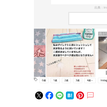
出典：In
0歳
1歳
2歳
3歳
4歳～
Insta