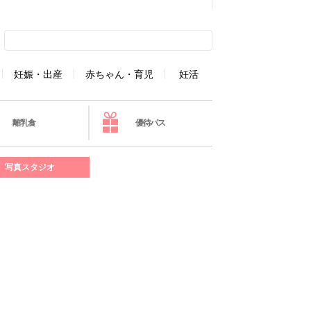
妊娠・出産
赤ちゃん・育児
妊活
離乳食
優待パス
写真スタジオ