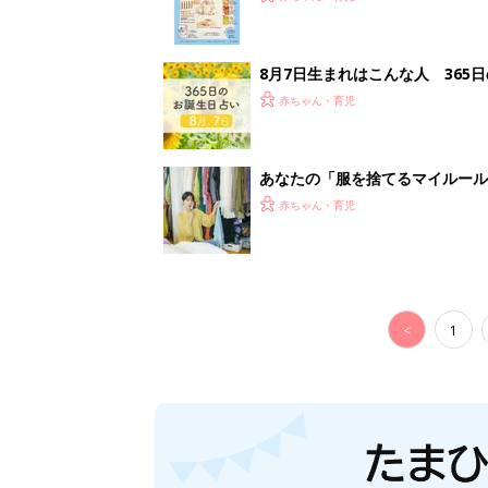
8月7日生まれはこんな人 365
赤ちゃん・育児
あなたの「服を捨てるマイルー
スタイリストが喝！
赤ちゃん・育児
<
1