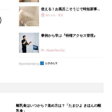
使える！お風呂こそうじで時短家事し
ちゃおう
赤ちゃん・育児
事例から学ぶ『特権アクセス管理』
PR（KeeperSecurity）
Recommended by
離乳食はいつから？進め方は？「たまひよ きほんの離
乳食」