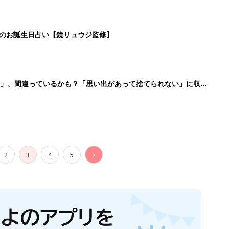
日のお誕生日占い【鏡リュウジ監修】
ル」、間違っているかも？「思い出があって捨てられない」に収納
2
3
4
5
>