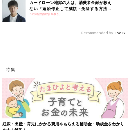
カードローン地獄の人は、消費者金融が教え
ない『返済停止して減額・免除する方法』
PR(渋谷法務総合事務所)
で...
Recommended by
特集
妊娠・出産・育児にかかる費用やもらえる補助金・助成金をわかり
やすく解説！