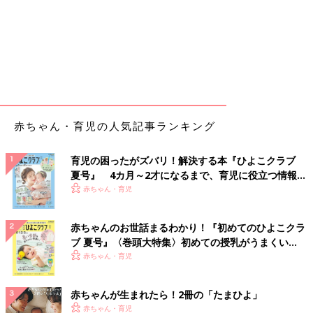
赤ちゃん・育児の人気記事ランキング
育児の困ったがズバリ！解決する本『ひよこクラブ
夏号』 4カ月～2才になるまで、育児に役立つ情報が
いっぱい！
赤ちゃん・育児
赤ちゃんのお世話まるわかり！『初めてのひよこクラ
ブ 夏号』〈巻頭大特集〉初めての授乳がうまくい
く！ おっぱい・ミルクの基本と夏のトラブル 解決テ
赤ちゃん・育児
ク
赤ちゃんが生まれたら！2冊の「たまひよ」
赤ちゃん・育児