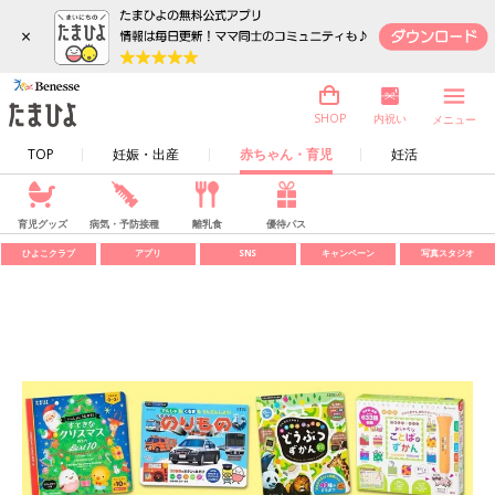
×
内祝い
SHOP
メニュー
TOP
妊娠・出産
赤ちゃん・育児
妊活
育児グッズ
病気・予防接種
離乳食
優待パス
ひよこクラブ
アプリ
SNS
キャンペーン
写真スタジオ