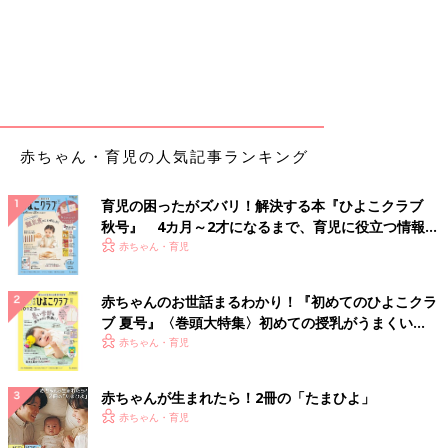
赤ちゃん・育児の人気記事ランキング
育児の困ったがズバリ！解決する本『ひよこクラブ
秋号』 4カ月～2才になるまで、育児に役立つ情報が
いっぱい！
赤ちゃん・育児
赤ちゃんのお世話まるわかり！『初めてのひよこクラ
ブ 夏号』〈巻頭大特集〉初めての授乳がうまくい
く！ おっぱい・ミルクの基本と夏のトラブル 解決テ
赤ちゃん・育児
ク
赤ちゃんが生まれたら！2冊の「たまひよ」
赤ちゃん・育児