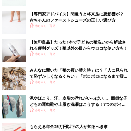
【専門家アドバイス】間違うと将来足に悪影響が？
赤ちゃんのファーストシューズの正しい選び方
赤ちゃん・育児
【無印良品】たった1本で子どもの靴洗いから解放さ
れる便利グッズ！靴以外の目からウロコな使い方も！
赤ちゃん・育児
みんなに聞いた「靴の買い替え時」は？「人に見られ
て恥ずかしくなるくらい」「ボロボロになるまで履き
つぶす」もあり!? お気に入りの靴を長くもたせる時短
赤ちゃん・育児
ケア法も！
泥やほこり、汗、皮脂の汚れがいっぱい…。面倒な子
どもの運動靴や上履き洗濯はこうする！7つのポイン
ト
赤ちゃん・育児
もらえる年金25万円以下の人が知るべき事