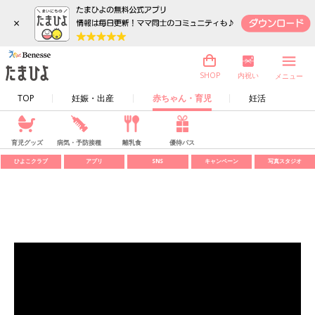
×
内祝い
SHOP
メニュー
TOP
妊娠・出産
赤ちゃん・育児
妊活
育児グッズ
病気・予防接種
離乳食
優待パス
ひよこクラブ
アプリ
SNS
キャンペーン
写真スタジオ