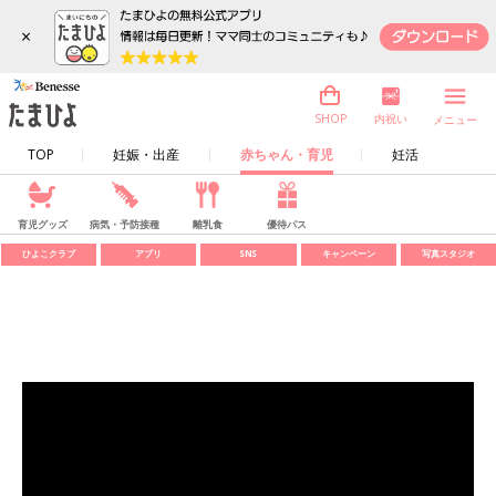
×
内祝い
SHOP
メニュー
TOP
妊娠・出産
赤ちゃん・育児
妊活
育児グッズ
病気・予防接種
離乳食
優待パス
ひよこクラブ
アプリ
SNS
キャンペーン
写真スタジオ