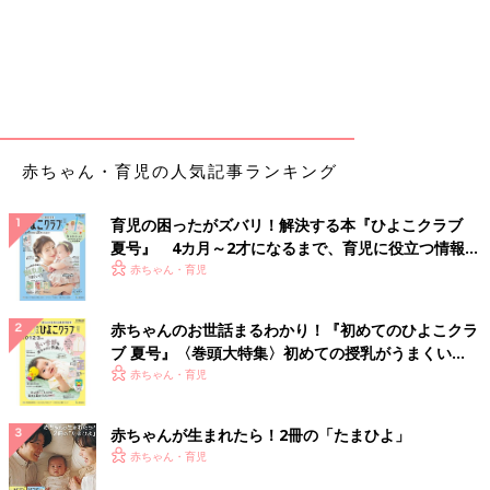
赤ちゃん・育児の人気記事ランキング
育児の困ったがズバリ！解決する本『ひよこクラブ
夏号』 4カ月～2才になるまで、育児に役立つ情報が
いっぱい！
赤ちゃん・育児
赤ちゃんのお世話まるわかり！『初めてのひよこクラ
ブ 夏号』〈巻頭大特集〉初めての授乳がうまくい
く！ おっぱい・ミルクの基本と夏のトラブル 解決テ
赤ちゃん・育児
ク
赤ちゃんが生まれたら！2冊の「たまひよ」
赤ちゃん・育児