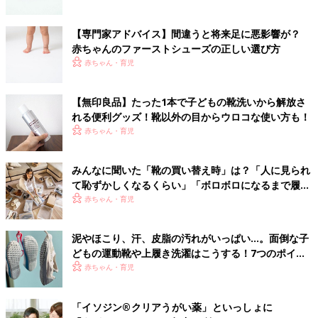
【専門家アドバイス】間違うと将来足に悪影響が？
赤ちゃんのファーストシューズの正しい選び方
赤ちゃん・育児
【無印良品】たった1本で子どもの靴洗いから解放さ
れる便利グッズ！靴以外の目からウロコな使い方も！
赤ちゃん・育児
みんなに聞いた「靴の買い替え時」は？「人に見られ
て恥ずかしくなるくらい」「ボロボロになるまで履き
つぶす」もあり!? お気に入りの靴を長くもたせる時短
赤ちゃん・育児
ケア法も！
泥やほこり、汗、皮脂の汚れがいっぱい…。面倒な子
どもの運動靴や上履き洗濯はこうする！7つのポイン
ト
赤ちゃん・育児
「イソジン®クリアうがい薬」といっしょに