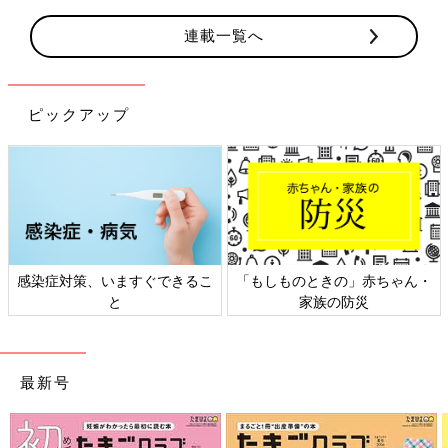
連載一覧へ
ピックアップ
ん・
日本外来小児科学会リーフレッ
六星占術 細木かおりさんの人
ト検討会
相談
最新号