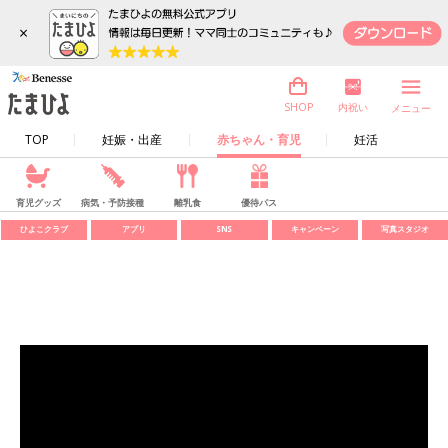
×
内祝い
SHOP
メニュー
TOP
妊娠・出産
赤ちゃん・育児
妊活
育児グッズ
病気・予防接種
離乳食
優待パス
ひよこクラブ
アプリ
SNS
キャンペーン
写真スタジオ