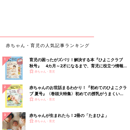
赤ちゃん・育児の人気記事ランキング
育児の困ったがズバリ！解決する本『ひよこクラブ
秋号』 4カ月～2才になるまで、育児に役立つ情報が
いっぱい！
赤ちゃん・育児
赤ちゃんのお世話まるわかり！『初めてのひよこクラ
ブ 夏号』〈巻頭大特集〉初めての授乳がうまくい
く！ おっぱい・ミルクの基本と夏のトラブル 解決テ
赤ちゃん・育児
ク
赤ちゃんが生まれたら！2冊の「たまひよ」
赤ちゃん・育児