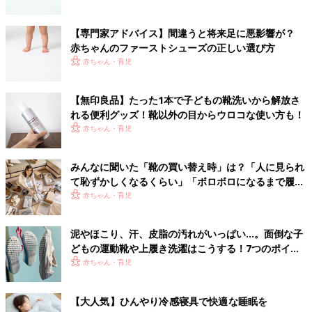
【専門家アドバイス】間違うと将来足に悪影響が？
赤ちゃんのファーストシューズの正しい選び方
赤ちゃん・育児
【無印良品】たった1本で子どもの靴洗いから解放さ
れる便利グッズ！靴以外の目からウロコな使い方も！
赤ちゃん・育児
みんなに聞いた「靴の買い替え時」は？「人に見られ
て恥ずかしくなるくらい」「ボロボロになるまで履き
つぶす」もあり!? お気に入りの靴を長くもたせる時短
赤ちゃん・育児
ケア法も！
泥やほこり、汗、皮脂の汚れがいっぱい…。面倒な子
どもの運動靴や上履き洗濯はこうする！7つのポイン
ト
赤ちゃん・育児
【大人気】ひんやり冷感寝具で快適な睡眠を