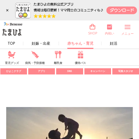
×
内祝い
SHOP
メニュー
TOP
妊娠・出産
赤ちゃん・育児
妊活
育児グッズ
病気・予防接種
離乳食
優待パス
ひよこクラブ
アプリ
SNS
キャンペーン
写真スタジオ