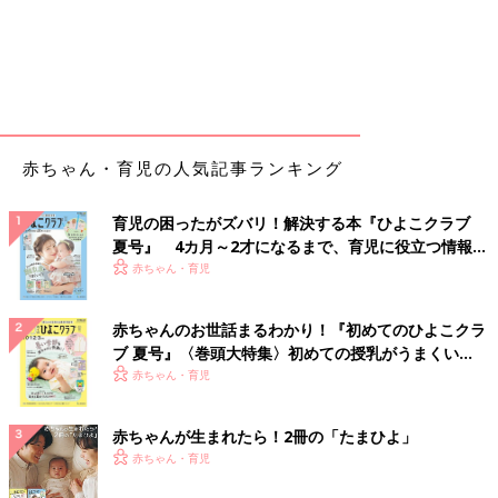
赤ちゃん・育児の人気記事ランキング
育児の困ったがズバリ！解決する本『ひよこクラブ
夏号』 4カ月～2才になるまで、育児に役立つ情報が
いっぱい！
赤ちゃん・育児
赤ちゃんのお世話まるわかり！『初めてのひよこクラ
ブ 夏号』〈巻頭大特集〉初めての授乳がうまくい
く！ おっぱい・ミルクの基本と夏のトラブル 解決テ
赤ちゃん・育児
ク
赤ちゃんが生まれたら！2冊の「たまひよ」
赤ちゃん・育児