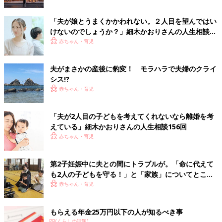
「夫が娘とうまくかかわれない。２人目を望んではい
けないのでしょうか？」細木かおりさんの人生相談
183回
赤ちゃん・育児
夫がまさかの産後に豹変！ モラハラで夫婦のクライ
シス!?
赤ちゃん・育児
「夫が2人目の子どもを考えてくれないなら離婚を考
えている」細木かおりさんの人生相談156回
赤ちゃん・育児
第2子妊娠中に夫との間にトラブルが。「命に代えて
も2人の子どもを守る！」と「家族」についてとこと
ん考えた先に僧侶の道が【シングルマザー体験談】
赤ちゃん・育児
もらえる年金25万円以下の人が知るべき事
PR(くらしの話題)