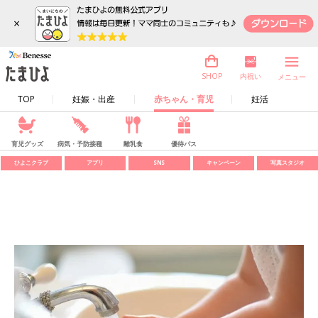
×
内祝い
SHOP
メニュー
TOP
妊娠・出産
赤ちゃん・育児
妊活
育児グッズ
病気・予防接種
離乳食
優待パス
ひよこクラブ
アプリ
SNS
キャンペーン
写真スタジオ