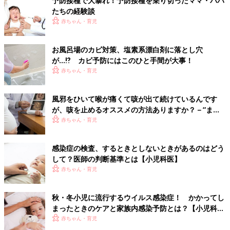
予防接種で大暴れ！予防接種を乗り切ったママ・パパ
たちの経験談
赤ちゃん・育児
お風呂場のカビ対策、塩素系漂白剤に落とし穴
が…⁉ カビ予防にはこのひと手間が大事！
赤ちゃん・育児
風邪をひいて喉が痛くて咳が出て続けているんです
が、咳を止めるオススメの方法ありますか？－”まい
にちのたまひよ”に寄せられた投稿
赤ちゃん・育児
感染症の検査、するときとしないときがあるのはどう
して？医師の判断基準とは【小児科医】
赤ちゃん・育児
秋・冬小児に流行するウイルス感染症！ かかってし
まったときのケアと家族内感染予防とは？【小児科医
監修】
赤ちゃん・育児