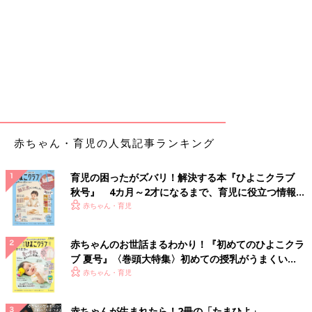
赤ちゃん・育児の人気記事ランキング
育児の困ったがズバリ！解決する本『ひよこクラブ
秋号』 4カ月～2才になるまで、育児に役立つ情報が
いっぱい！
赤ちゃん・育児
赤ちゃんのお世話まるわかり！『初めてのひよこクラ
ブ 夏号』〈巻頭大特集〉初めての授乳がうまくい
く！ おっぱい・ミルクの基本と夏のトラブル 解決テ
赤ちゃん・育児
ク
赤ちゃんが生まれたら！2冊の「たまひよ」