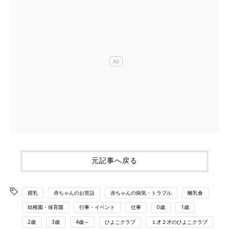
元記事へ戻る
授乳
赤ちゃんのお世話
赤ちゃんの病気・トラブル
離乳食
幼稚園・保育園
行事・イベント
仕事
0歳
1歳
2歳
3歳
4歳～
ひよこクラブ
１才２才のひよこクラブ