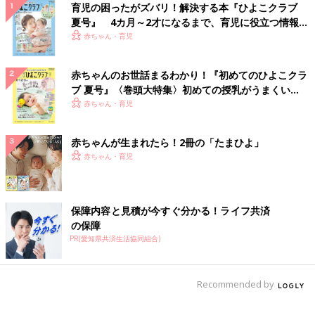
育児の困ったがズバリ！解決する本『ひよこクラブ
夏号』 4カ月～2才になるまで、育児に役立つ情報が
いっぱい！
赤ちゃん・育児
赤ちゃんのお世話まるわかり！『初めてのひよこクラ
ブ 夏号』〈巻頭大特集〉初めての授乳がうまくい
く！ おっぱい・ミルクの基本と夏のトラブル 解決テ
赤ちゃん・育児
ク
赤ちゃんが生まれたら！2冊の「たまひよ」
赤ちゃん・育児
保障内容と見積が今すぐ分かる！ライフ共済
の保障
PR(愛知県共済生活協同組合)
Recommended by