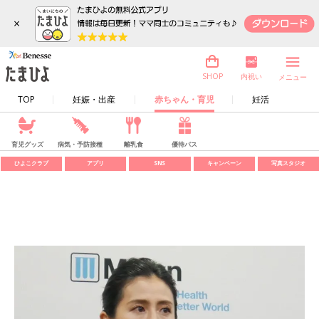
×
内祝い
SHOP
メニュー
TOP
妊娠・出産
赤ちゃん・育児
妊活
育児グッズ
病気・予防接種
離乳食
優待パス
ひよこクラブ
アプリ
SNS
キャンペーン
写真スタジオ