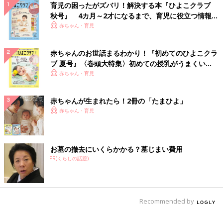
育児の困ったがズバリ！解決する本『ひよこクラブ
秋号』 4カ月～2才になるまで、育児に役立つ情報が
いっぱい！
赤ちゃん・育児
赤ちゃんのお世話まるわかり！『初めてのひよこクラ
ブ 夏号』〈巻頭大特集〉初めての授乳がうまくい
く！ おっぱい・ミルクの基本と夏のトラブル 解決テ
赤ちゃん・育児
ク
赤ちゃんが生まれたら！2冊の「たまひよ」
赤ちゃん・育児
お墓の撤去にいくらかかる？墓じまい費用
PR(くらしの話題)
Recommended by