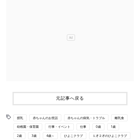
元記事へ戻る
授乳
赤ちゃんのお世話
赤ちゃんの病気・トラブル
離乳食
幼稚園・保育園
行事・イベント
仕事
0歳
1歳
2歳
3歳
4歳～
ひよこクラブ
１才２才のひよこクラブ