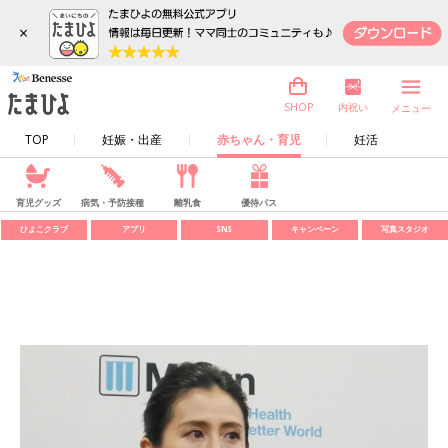
×
内祝い
SHOP
メニュー
TOP
妊娠・出産
赤ちゃん・育児
妊活
育児グッズ
病気・予防接種
離乳食
優待パス
ひよこクラブ
アプリ
SNS
キャンペーン
写真スタジオ