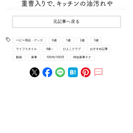
元記事へ戻る
ベビー用品・グッズ
0歳
1歳
2歳
3歳
ライフスタイル
4歳～
ひよこクラブ
おすすめ記事
動画
家事
100均/100円
時短家事テク