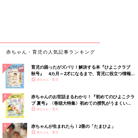
赤ちゃん・育児の人気記事ランキング
育児の困ったがズバリ！解決する本『ひよこクラブ
秋号』 4カ月～2才になるまで、育児に役立つ情報が
いっぱい！
赤ちゃん・育児
赤ちゃんのお世話まるわかり！『初めてのひよこクラ
ブ 夏号』〈巻頭大特集〉初めての授乳がうまくい
く！ おっぱい・ミルクの基本と夏のトラブル 解決テ
赤ちゃん・育児
ク
赤ちゃんが生まれたら！2冊の「たまひよ」
赤ちゃん・育児