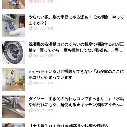
赤ちゃん・育児
やらない派、別の季節にやる派も！【大掃除、やって
ますか？】
赤ちゃん・育児
洗濯機の洗濯槽はどのくらいの頻度で掃除するのが正
解!? 買ってから一度も掃除してない強者も…。専門
家に聞く
赤ちゃん・育児
わかっちゃいるけど掃除ができない「わが家のここに
ホコリがたまっています」
赤ちゃん・育児
ダイソー「すき間の汚れもコレですっきり！」「水垢
や油汚れにも◎」超使える★キッチン掃除アイテム5
選
赤ちゃん・育児
【大人気】ひんやり冷感寝具で快適な睡眠を