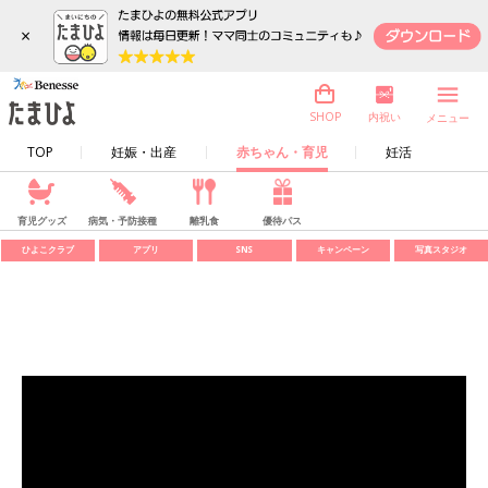
×
内祝い
SHOP
メニュー
TOP
妊娠・出産
赤ちゃん・育児
妊活
育児グッズ
病気・予防接種
離乳食
優待パス
ひよこクラブ
アプリ
SNS
キャンペーン
写真スタジオ