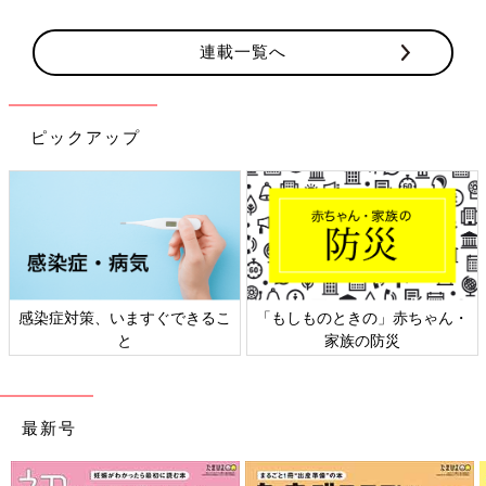
連載一覧へ
ピックアップ
ものときの」赤ちゃん・
日本外来小児科学会リーフレッ
六星占術
家族の防災
ト検討会
最新号