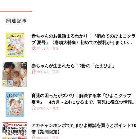
関連記事
赤ちゃんのお世話まるわかり！『初めてのひよこクラ
ブ 夏号』〈巻頭大特集〉初めての授乳がうまくい
く！ おっぱい・ミルクの基本と夏のトラブル 解決テ
赤ちゃん・育児
ク
赤ちゃんが生まれたら！2冊の「たまひよ」
赤ちゃん・育児
育児の困ったがズバリ！解決する本『ひよこクラブ
夏号』 4カ月～2才になるまで、育児に役立つ情報が
いっぱい！
赤ちゃん・育児
アカチャンホンポでたまひよ雑誌を買うとポイント10
倍【期間限定】
赤ちゃん・育児