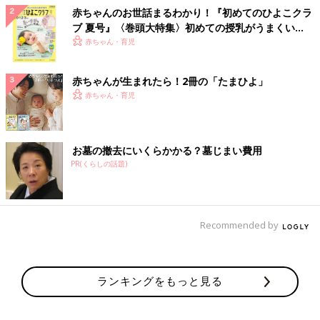
赤ちゃんのお世話まるわかり！『初めてのひよこクラ
ブ 夏号』〈巻頭大特集〉初めての授乳がうまくい
く！ おっぱい・ミルクの基本と夏のトラブル 解決テ
赤ちゃん・育児
ク
赤ちゃんが生まれたら！2冊の「たまひよ」
赤ちゃん・育児
お墓の撤去にいくらかかる？墓じまい費用
PR(くらしの話題)
Recommended by
ランキングをもっと見る