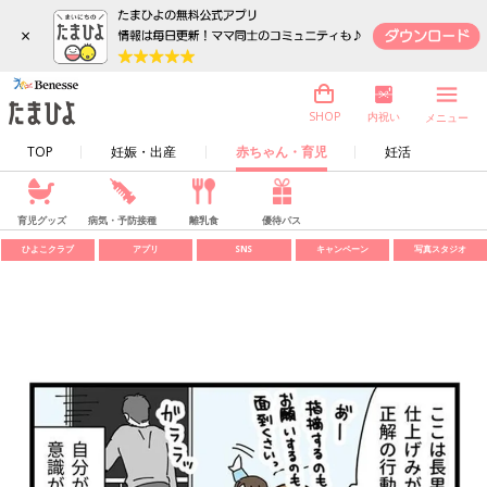
×
内祝い
SHOP
メニュー
TOP
妊娠・出産
赤ちゃん・育児
妊活
育児グッズ
病気・予防接種
離乳食
優待パス
ひよこクラブ
アプリ
SNS
キャンペーン
写真スタジオ