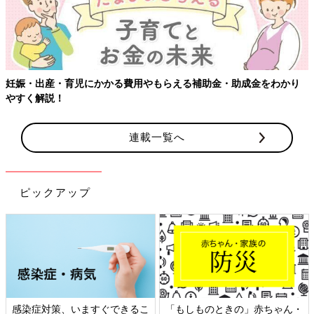
補助金・助成金をわかり
【ワクチン接種できるものも】妊婦の感染
連載一覧へ
ピックアップ
もしものときの」赤ちゃん・
日本外来小児科学会リーフレッ
六星