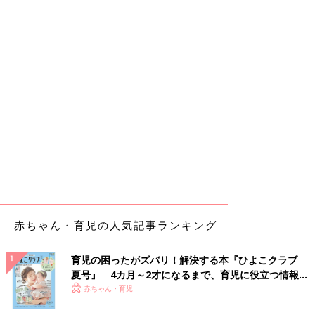
赤ちゃん・育児の人気記事ランキング
育児の困ったがズバリ！解決する本『ひよこクラブ
夏号』 4カ月～2才になるまで、育児に役立つ情報が
いっぱい！
赤ちゃん・育児