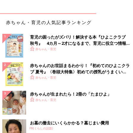
赤ちゃん・育児の人気記事ランキング
育児の困ったがズバリ！解決する本『ひよこクラブ
秋号』 4カ月～2才になるまで、育児に役立つ情報が
いっぱい！
赤ちゃん・育児
赤ちゃんのお世話まるわかり！『初めてのひよこクラ
ブ 夏号』〈巻頭大特集〉初めての授乳がうまくい
く！ おっぱい・ミルクの基本と夏のトラブル 解決テ
赤ちゃん・育児
ク
赤ちゃんが生まれたら！2冊の「たまひよ」
赤ちゃん・育児
お墓の撤去にいくらかかる？墓じまい費用
PR(くらしの話題)