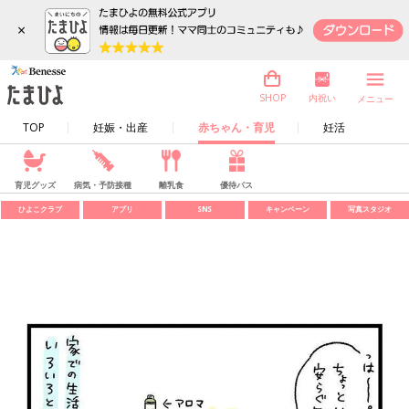
×
内祝い
SHOP
メニュー
TOP
妊娠・出産
赤ちゃん・育児
妊活
育児グッズ
病気・予防接種
離乳食
優待パス
ひよこクラブ
アプリ
SNS
キャンペーン
写真スタジオ