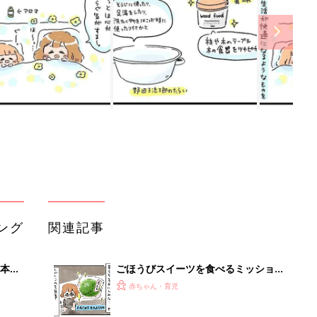
ング
関連記事
本
ごほうびスイーツを食べるミッション
2才
がインポッシブル【えらいこっちゃ！
赤ちゃん・育児
いっ
育児生活#116】