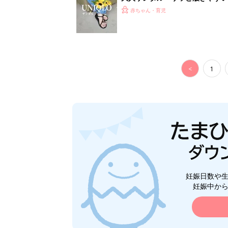
赤ちゃん・育児
<
1
妊娠日数や
妊娠中か