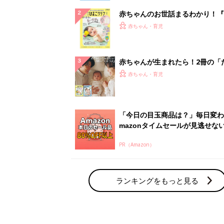
赤ちゃんのお世話まるわかり！『
てのひよこクラブ 夏号』〈巻頭
赤ちゃん・育児
集〉初めての授乳がうまくいく！
っぱい・ミルクの基本と夏のトラ
解決テク
赤ちゃんが生まれたら！2冊の「
ひよ」
赤ちゃん・育児
「今日の目玉商品は？」毎日変わ
mazonタイムセールが見逃せな
PR（Amazon）
ランキングをもっと見る