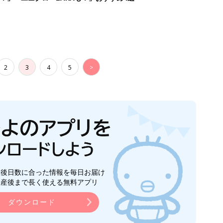
2
3
4
5
>
生後日数に合った情報を毎日お届け
ら産後まで長く使える無料アプリ
ダウンロード