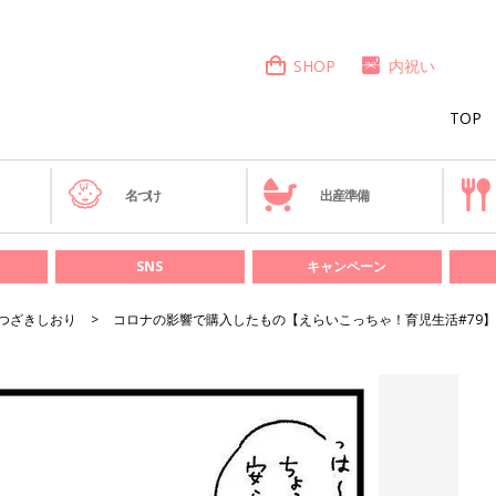
SHOP
内祝い
TOP
き
名づけ
出産準備
SNS
キャンペーン
つざきしおり
コロナの影響で購入したもの【えらいこっちゃ！育児生活#79】