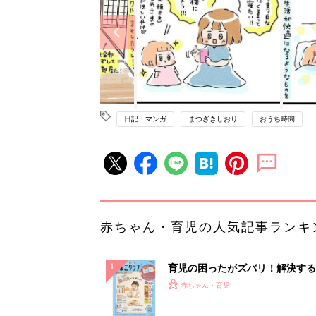
日記・マンガ
まつざきしおり
おうち時間
赤ちゃん・育児の人気記事ランキ
育児の困ったがズバリ！解決する
『ひよこクラブ 秋号』 4カ月～
赤ちゃん・育児
になるまで、育児に役立つ情報が
ぱい！