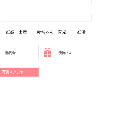
妊娠・出産
赤ちゃん・育児
妊活
離乳食
優待パス
写真スタジオ