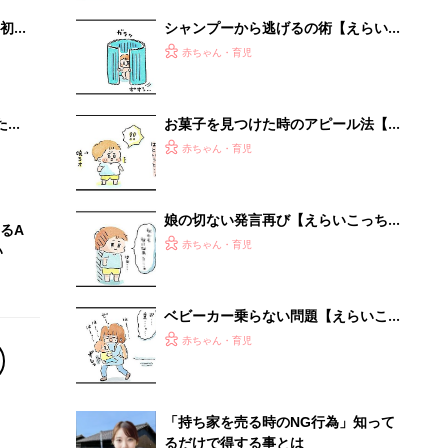
初め
シャンプーから逃げるの術【えらいこ
大特
っちゃ！育児生活#113】
赤ちゃん・育児
 お
ブル
たま
お菓子を見つけた時のアピール法【え
らいこっちゃ！育児生活#112】
赤ちゃん・育児
娘の切ない発言再び【えらいこっち
るA
ゃ！育児生活#111】
赤ちゃん・育児
い
ベビーカー乗らない問題【えらいこっ
ちゃ！育児生活#117】
赤ちゃん・育児
「持ち家を売る時のNG行為」知って
るだけで得する事とは