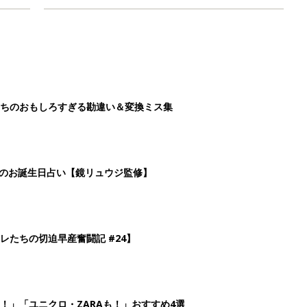
ちのおもしろすぎる勘違い＆変換ミス集
日のお誕生日占い【鏡リュウジ監修】
レたちの切迫早産奮闘記 #24】
！」「ユニクロ・ZARAも！」おすすめ4選