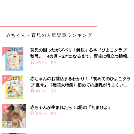
赤ちゃん・育児の人気記事ランキング
育児の困ったがズバリ！解決する本『ひよこクラブ
秋号』 4カ月～2才になるまで、育児に役立つ情報が
いっぱい！
赤ちゃん・育児
赤ちゃんのお世話まるわかり！『初めてのひよこクラ
ブ 夏号』〈巻頭大特集〉初めての授乳がうまくい
く！ おっぱい・ミルクの基本と夏のトラブル 解決テ
赤ちゃん・育児
ク
赤ちゃんが生まれたら！2冊の「たまひよ」
赤ちゃん・育児