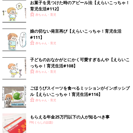
お菓子を見つけた時のアピール法【えらいこっちゃ！
育児生活#112】
赤ちゃん・育児
娘の切ない発言再び【えらいこっちゃ！育児生活
#111】
赤ちゃん・育児
子どものおなかがとにかく可愛すぎるんや【えらいこ
っちゃ！育児生活#108】
赤ちゃん・育児
ごほうびスイーツを食べるミッションがインポッシブ
ル【えらいこっちゃ！育児生活#116】
赤ちゃん・育児
もらえる年金25万円以下の人が知るべき事
PR(くらしの話題)