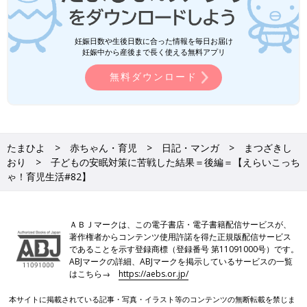
妊娠日数や生後日数に合った情報を毎日お届け
妊娠中から産後まで長く使える無料アプリ
無料ダウンロード
たまひよ
赤ちゃん・育児
日記・マンガ
まつざきし
おり
子どもの安眠対策に苦戦した結果＝後編＝【えらいこっち
ゃ！育児生活#82】
ＡＢＪマークは、この電子書店・電子書籍配信サービスが、
著作権者からコンテンツ使用許諾を得た正規版配信サービス
であることを示す登録商標（登録番号 第11091000号）です。
ABJマークの詳細、ABJマークを掲示しているサービスの一覧
はこちら→
https://aebs.or.jp/
本サイトに掲載されている記事・写真・イラスト等のコンテンツの無断転載を禁じま