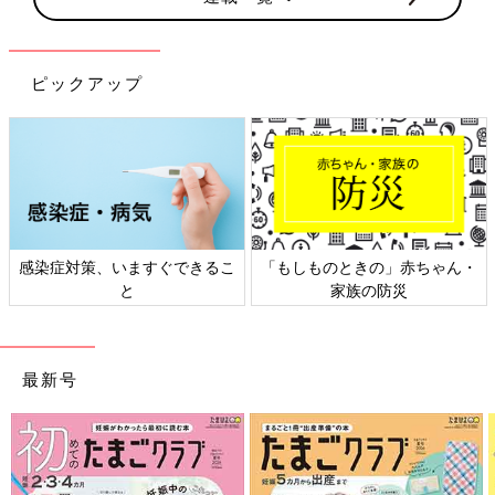
ピックアップ
ますぐできるこ
「もしものときの」赤ちゃん・
日本外来小児科
と
家族の防災
ト検
最新号