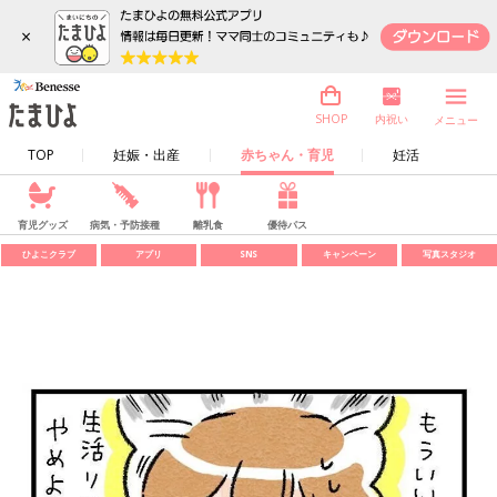
×
内祝い
SHOP
メニュー
TOP
妊娠・出産
赤ちゃん・育児
妊活
育児グッズ
病気・予防接種
離乳食
優待パス
ひよこクラブ
アプリ
SNS
キャンペーン
写真スタジオ