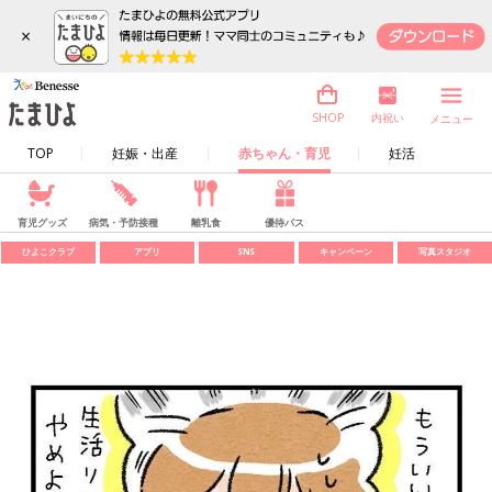
×
内祝い
SHOP
メニュー
TOP
妊娠・出産
赤ちゃん・育児
妊活
育児グッズ
病気・予防接種
離乳食
優待パス
ひよこクラブ
アプリ
SNS
キャンペーン
写真スタジオ