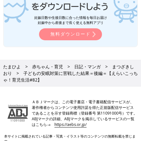
妊娠日数や生後日数に合った情報を毎日お届け
妊娠中から産後まで長く使える無料アプリ
無料ダウンロード
たまひよ
赤ちゃん・育児
日記・マンガ
まつざきし
おり
子どもの安眠対策に苦戦した結果＝後編＝【えらいこっち
ゃ！育児生活#82】
ＡＢＪマークは、この電子書店・電子書籍配信サービスが、
著作権者からコンテンツ使用許諾を得た正規版配信サービス
であることを示す登録商標（登録番号 第11091000号）です。
ABJマークの詳細、ABJマークを掲示しているサービスの一覧
はこちら→
https://aebs.or.jp/
本サイトに掲載されている記事・写真・イラスト等のコンテンツの無断転載を禁じま