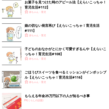
お菓子を見つけた時のアピール法【えらいこっちゃ！
育児生活#112】
赤ちゃん・育児
娘の切ない発言再び【えらいこっちゃ！育児生活
#111】
赤ちゃん・育児
子どものおなかがとにかく可愛すぎるんや【えらいこ
っちゃ！育児生活#108】
赤ちゃん・育児
ごほうびスイーツを食べるミッションがインポッシブ
ル【えらいこっちゃ！育児生活#116】
赤ちゃん・育児
もらえる年金25万円以下の人が知るべき事
PR(くらしの話題)