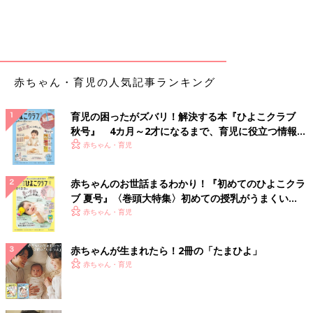
赤ちゃん・育児の人気記事ランキング
育児の困ったがズバリ！解決する本『ひよこクラブ
秋号』 4カ月～2才になるまで、育児に役立つ情報が
いっぱい！
赤ちゃん・育児
赤ちゃんのお世話まるわかり！『初めてのひよこクラ
ブ 夏号』〈巻頭大特集〉初めての授乳がうまくい
く！ おっぱい・ミルクの基本と夏のトラブル 解決テ
赤ちゃん・育児
ク
赤ちゃんが生まれたら！2冊の「たまひよ」
赤ちゃん・育児