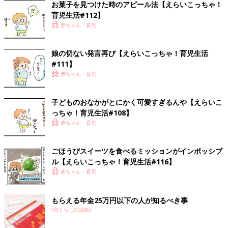
お菓子を見つけた時のアピール法【えらいこっちゃ！
育児生活#112】
赤ちゃん・育児
娘の切ない発言再び【えらいこっちゃ！育児生活
#111】
赤ちゃん・育児
子どものおなかがとにかく可愛すぎるんや【えらいこ
っちゃ！育児生活#108】
赤ちゃん・育児
ごほうびスイーツを食べるミッションがインポッシブ
ル【えらいこっちゃ！育児生活#116】
赤ちゃん・育児
もらえる年金25万円以下の人が知るべき事
PR(くらしの話題)