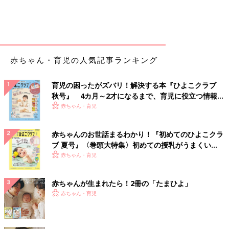
赤ちゃん・育児の人気記事ランキング
育児の困ったがズバリ！解決する本『ひよこクラブ
秋号』 4カ月～2才になるまで、育児に役立つ情報が
いっぱい！
赤ちゃん・育児
赤ちゃんのお世話まるわかり！『初めてのひよこクラ
ブ 夏号』〈巻頭大特集〉初めての授乳がうまくい
く！ おっぱい・ミルクの基本と夏のトラブル 解決テ
赤ちゃん・育児
ク
赤ちゃんが生まれたら！2冊の「たまひよ」
赤ちゃん・育児