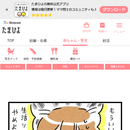
×
内祝い
SHOP
メニュー
TOP
妊娠・出産
赤ちゃん・育児
妊活
育児グッズ
病気・予防接種
離乳食
優待パス
ひよこクラブ
アプリ
SNS
キャンペーン
写真スタジオ