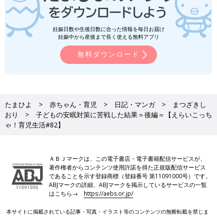
妊娠日数や生後日数に合った情報を毎日お届け
妊娠中から産後まで長く使える無料アプリ
無料ダウンロード
たまひよ
赤ちゃん・育児
日記・マンガ
まつざきし
おり
子どもの安眠対策に苦戦した結果＝後編＝【えらいこっち
ゃ！育児生活#82】
ＡＢＪマークは、この電子書店・電子書籍配信サービスが、
著作権者からコンテンツ使用許諾を得た正規版配信サービス
であることを示す登録商標（登録番号 第11091000号）です。
ABJマークの詳細、ABJマークを掲示しているサービスの一覧
はこちら→
https://aebs.or.jp/
本サイトに掲載されている記事・写真・イラスト等のコンテンツの無断転載を禁じま