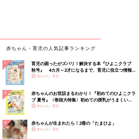
赤ちゃん・育児の人気記事ランキング
育児の困ったがズバリ！解決する本『ひよこクラブ
秋号』 4カ月～2才になるまで、育児に役立つ情報が
いっぱい！
赤ちゃん・育児
赤ちゃんのお世話まるわかり！『初めてのひよこクラ
ブ 夏号』〈巻頭大特集〉初めての授乳がうまくい
く！ おっぱい・ミルクの基本と夏のトラブル 解決テ
赤ちゃん・育児
ク
赤ちゃんが生まれたら！2冊の「たまひよ」
赤ちゃん・育児