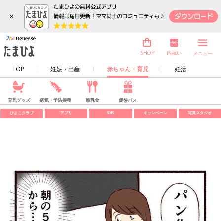
×
内祝い
SHOP
メニュー
TOP
妊娠・出産
赤ちゃん・育児
妊活
育児グッズ
病気・予防接種
離乳食
優待パス
ひよこクラブ
アプリ
SNS
キャンペーン
写真スタジオ