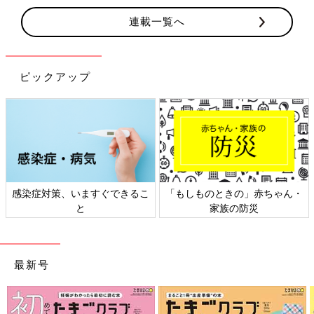
連載一覧へ
ピックアップ
ちゃん・
日本外来小児科学会リーフレッ
六星占術 細木かおりさん
ト検討会
相談
最新号