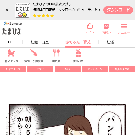
×
内祝い
SHOP
メニュー
TOP
妊娠・出産
赤ちゃん・育児
妊活
育児グッズ
病気・予防接種
離乳食
優待パス
ひよこクラブ
アプリ
SNS
キャンペーン
写真スタジオ