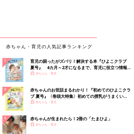
赤ちゃん・育児の人気記事ランキング
育児の困ったがズバリ！解決する本『ひよこクラブ
夏号』 4カ月～2才になるまで、育児に役立つ情報が
いっぱい！
赤ちゃん・育児
赤ちゃんのお世話まるわかり！『初めてのひよこクラ
ブ 夏号』〈巻頭大特集〉初めての授乳がうまくい
く！ おっぱい・ミルクの基本と夏のトラブル 解決テ
赤ちゃん・育児
ク
赤ちゃんが生まれたら！2冊の「たまひよ」
赤ちゃん・育児