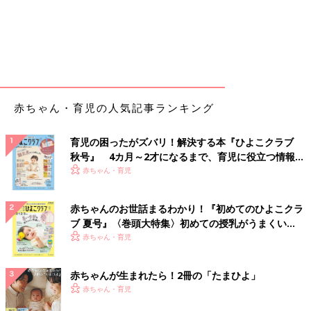
赤ちゃん・育児の人気記事ランキング
育児の困ったがズバリ！解決する本『ひよこクラブ
秋号』 4カ月～2才になるまで、育児に役立つ情報が
いっぱい！
赤ちゃん・育児
赤ちゃんのお世話まるわかり！『初めてのひよこクラ
ブ 夏号』〈巻頭大特集〉初めての授乳がうまくい
く！ おっぱい・ミルクの基本と夏のトラブル 解決テ
赤ちゃん・育児
ク
赤ちゃんが生まれたら！2冊の「たまひよ」
赤ちゃん・育児