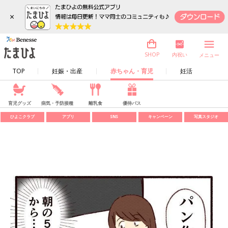
×
内祝い
SHOP
メニュー
TOP
妊娠・出産
赤ちゃん・育児
妊活
育児グッズ
病気・予防接種
離乳食
優待パス
ひよこクラブ
アプリ
SNS
キャンペーン
写真スタジオ