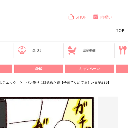
SHOP
内祝い
TOP
き
名づけ
出産準備
SNS
キャンペーン
よこエッグ
パン作りに目覚めた娘【子育てなめてました日記#89】