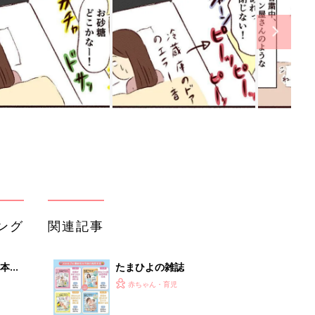
ング
関連記事
本
たまひよの雑誌
2才
赤ちゃん・育児
いっ