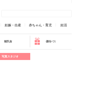
妊娠・出産
赤ちゃん・育児
妊活
離乳食
優待パス
写真スタジオ