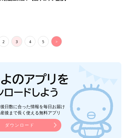
2
3
4
5
>
生後日数に合った情報を毎日お届け
ら産後まで長く使える無料アプリ
ダウンロード