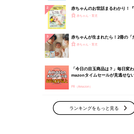
赤ちゃんのお世話まるわかり！『
てのひよこクラブ 夏号』〈巻頭
赤ちゃん・育児
集〉初めての授乳がうまくいく！
っぱい・ミルクの基本と夏のトラ
解決テク
赤ちゃんが生まれたら！2冊の「
ひよ」
赤ちゃん・育児
「今日の目玉商品は？」毎日変わ
mazonタイムセールが見逃せな
PR（Amazon）
ランキングをもっと見る