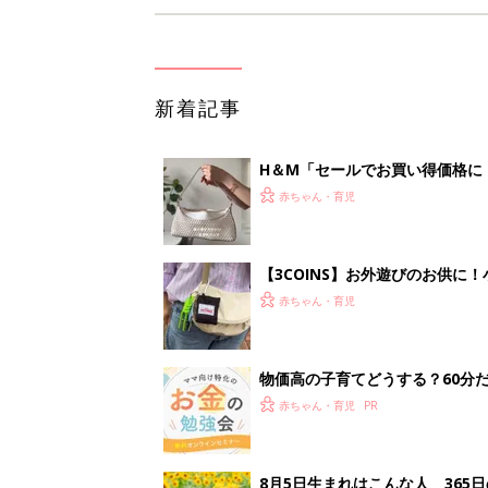
新着記事
H＆М「セールでお買い得価格に
赤ちゃん・育児
【3COINS】お外遊びのお供
ート」
赤ちゃん・育児
物価高の子育てどうする？60分
赤ちゃん・育児
8月5日生まれはこんな人 365