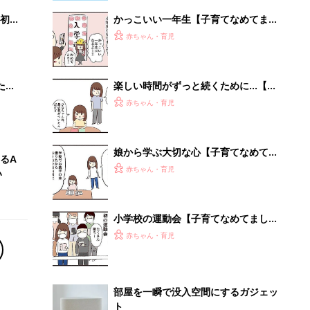
初め
かっこいい一年生【子育てなめてまし
大特
た日記#115】
赤ちゃん・育児
 お
ブル
たま
楽しい時間がずっと続くために…【子
育てなめてました日記#95】
赤ちゃん・育児
娘から学ぶ大切な心【子育てなめてま
るA
した日記#144】
赤ちゃん・育児
い
小学校の運動会【子育てなめてました
日記#146】
赤ちゃん・育児
部屋を一瞬で没入空間にするガジェッ
ト