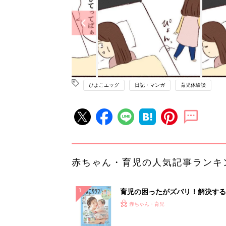
ひよこエッグ
日記・マンガ
育児体験談
赤ちゃん・育児の人気記事ランキ
育児の困ったがズバリ！解決する
『ひよこクラブ 夏号』 4カ月～
赤ちゃん・育児
になるまで、育児に役立つ情報が
ぱい！