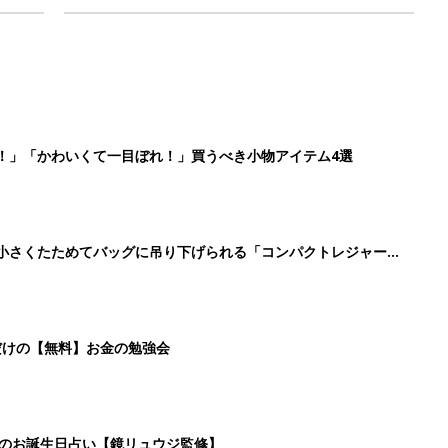
！」「かわいくて一目ぼれ！」買うべき小物アイテム4選
に！小さくたためてバッグに吊り下げられる「コンパクトレジャーシ
だけの【無料】お金の勉強会
日のお誕生日占い【鏡リュウジ監修】