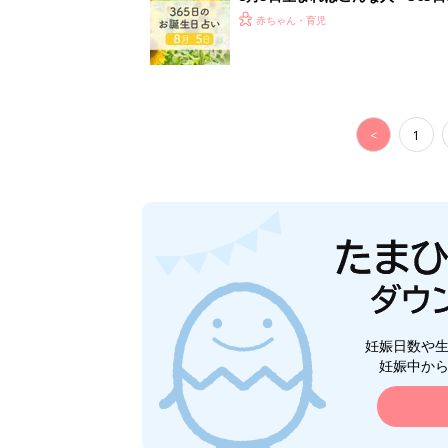
赤ちゃん・育児
<
1
妊娠日数や
妊娠中か