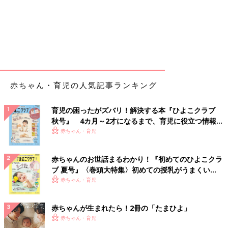
赤ちゃん・育児の人気記事ランキング
育児の困ったがズバリ！解決する本『ひよこクラブ
秋号』 4カ月～2才になるまで、育児に役立つ情報が
いっぱい！
赤ちゃん・育児
赤ちゃんのお世話まるわかり！『初めてのひよこクラ
ブ 夏号』〈巻頭大特集〉初めての授乳がうまくい
く！ おっぱい・ミルクの基本と夏のトラブル 解決テ
赤ちゃん・育児
ク
赤ちゃんが生まれたら！2冊の「たまひよ」
赤ちゃん・育児