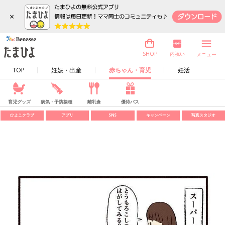
×
内祝い
SHOP
メニュー
TOP
妊娠・出産
赤ちゃん・育児
妊活
育児グッズ
病気・予防接種
離乳食
優待パス
ひよこクラブ
アプリ
SNS
キャンペーン
写真スタジオ